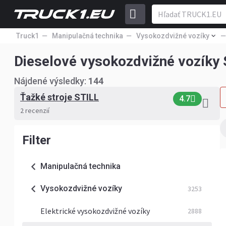
Truck1
Manipulačná technika
Vysokozdvižné vozíky
Dieselové vysokozdvižné vozíky
Nájdené výsledky:
144
Ťažké stroje STILL
4.7
2 recenzií
Filter
Manipulačná technika
Vysokozdvižné vozíky
3253
Elektrické vysokozdvižné vozíky
2888