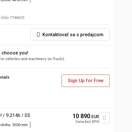
číslo 7746629
Kontaktovať sa s predajcom
s choose you!
for vehicles and machinery on Truck1.
onals
Sign Up for Free
! / 9.214h / SS
10 890
EUR
Cena bez DPH
zdvihu:
3500 mm