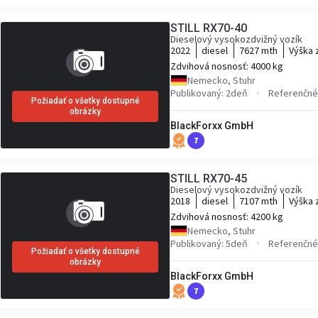
STILL RX70-40
Dieselový vysokozdvižný vozík
2022
diesel
7627 mth
Výška 
Zdvihová nosnosť:
4000 kg
Nemecko, Stuhr
Publikovaný: 2deň
Referenčné 
Požiadať o všetky dostupné
obrázky
BlackForxx GmbH
7
STILL RX70-45
Dieselový vysokozdvižný vozík
2018
diesel
7107 mth
Výška 
Zdvihová nosnosť:
4200 kg
Nemecko, Stuhr
Publikovaný: 5deň
Referenčné 
Požiadať o všetky dostupné
obrázky
BlackForxx GmbH
7