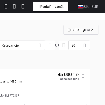
Podať inzerát
Slk
| EUR
na lízing
133
Relevancie
20
1
/
8
45 000
EUR
Cena bez DPH
zdvihu:
4630 mm
slo SL17763SP