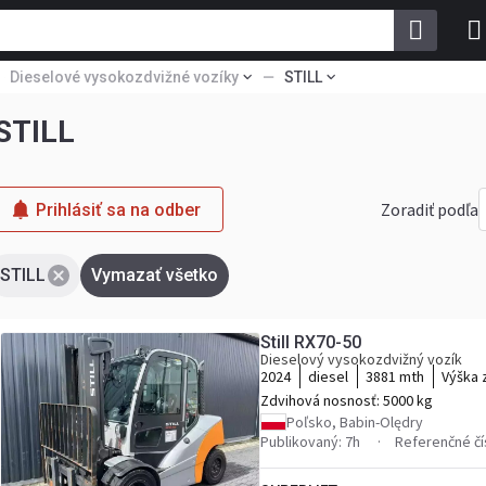
Dieselové vysokozdvižné vozíky
STILL
 STILL
Zoradiť podľa
Prihlásiť sa na odber
STILL
Vymazať všetko
Still RX70-50
Dieselový vysokozdvižný vozík
2024
diesel
3881 mth
Výška 
Zdvihová nosnosť:
5000 kg
Poľsko, Babin-Olędry
Publikovaný: 7h
Referenčné čí