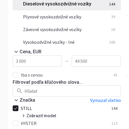
Dieselové vysokozdvižné vozíky
144
Plynové vysokozdvižné vozíky
39
Závesné vysokozdvižné vozíky
16
Vysokozdvižné vozíky - Iné
166
Cena, EUR
—
Iba s cenou
41
Filtrovať podľa kľúčového slova...
Značka
Vymazať všetko
STILL
144
Zobraziť model
HYSTER
R70
113
8