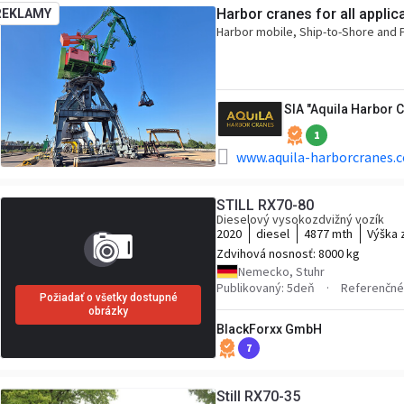
Harbor cranes for all applic
REKLAMY
Harbor mobile, Ship-to-Shore and P
SIA "Aquila Harbor 
1
www.aquila-harborcranes.
STILL RX70-80
Dieselový vysokozdvižný vozík
2020
diesel
4877 mth
Výška 
Zdvihová nosnosť:
8000 kg
Nemecko, Stuhr
Publikovaný: 5deň
Referenčné 
Požiadať o všetky dostupné
obrázky
BlackForxx GmbH
7
Still RX70-35