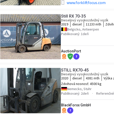
www.forkliftfocus.com
Still RX 70-35
Dieselový vysokozdvižný vozík
2019
diesel
11233 mth
Zdvih
Belgicko, Antwerpen
Publikovaný: 1deň
AuctionPort
7
STILL RX70-45
Dieselový vysokozdvižný vozík
2020
diesel
4381 mth
Výška 
Zdvihová nosnosť:
4500 kg
Nemecko, Stuhr
Publikovaný: 2deň
Referenčné 
BlackForxx GmbH
7