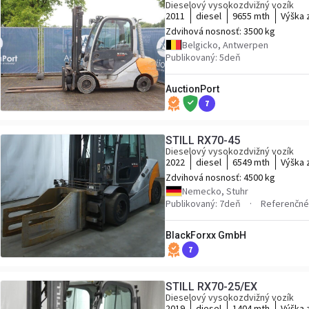
Dieselový vysokozdvižný vozík
2011
diesel
9655 mth
Výška 
Zdvihová nosnosť:
3500 kg
Belgicko, Antwerpen
Publikovaný: 5deň
AuctionPort
7
STILL RX70-45
Dieselový vysokozdvižný vozík
2022
diesel
6549 mth
Výška 
Zdvihová nosnosť:
4500 kg
Nemecko, Stuhr
Publikovaný: 7deň
Referenčné 
BlackForxx GmbH
7
STILL RX70-25/EX
Dieselový vysokozdvižný vozík
2019
diesel
1404 mth
Výška 