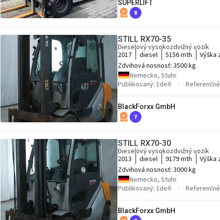
SUPERLIFT
8
STILL RX70-35
Dieselový vysokozdvižný vozík
2017
diesel
5156 mth
Výška 
Zdvihová nosnosť:
3500 kg
Nemecko, Stuhr
Publikovaný: 1deň
Referenčné 
BlackForxx GmbH
7
STILL RX70-30
Dieselový vysokozdvižný vozík
2013
diesel
9179 mth
Výška 
Zdvihová nosnosť:
3000 kg
Nemecko, Stuhr
Publikovaný: 1deň
Referenčné 
BlackForxx GmbH