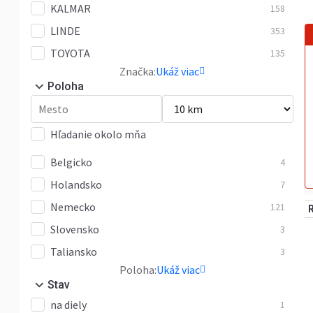
KALMAR
RC
158
4
LINDE
RC40
353
1
TOYOTA
RX20
135
2
Značka:
Ukáž viac
RX50
1
Poloha
RX70
126
Iné
2
Hľadanie okolo mňa
Belgicko
4
Holandsko
7
Nemecko
121
Slovensko
3
Taliansko
3
Poloha:
Ukáž viac
Stav
na diely
1