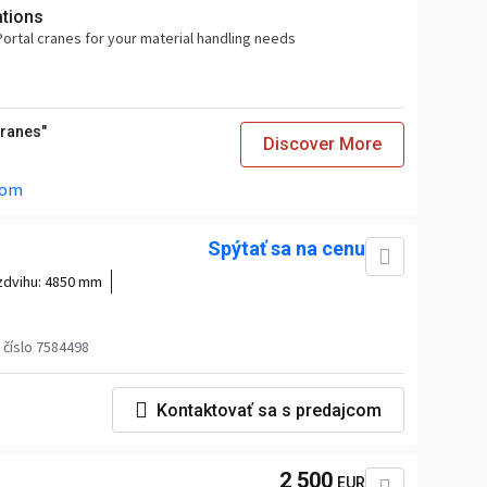
ations
ortal cranes for your material handling needs
Cranes"
Discover More
com
Spýtať sa na cenu
zdvihu:
4850 mm
číslo 7584498
Kontaktovať sa s predajcom
2 500
EUR