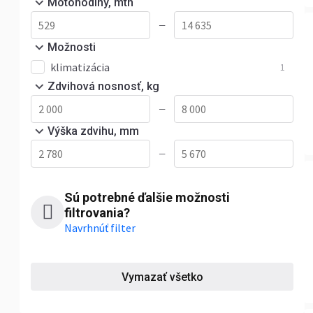
Motohodiny, mth
—
Možnosti
klimatizácia
1
Zdvihová nosnosť, kg
—
Výška zdvihu, mm
—
Sú potrebné ďalšie možnosti
filtrovania?
Navrhnúť filter
Vymazať všetko