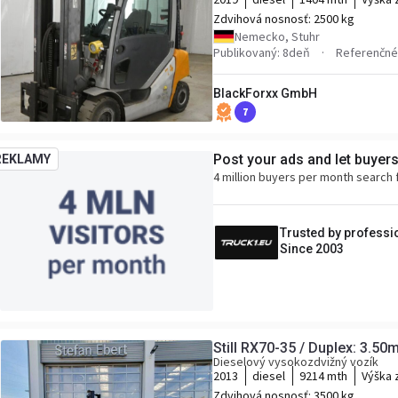
Zdvihová nosnosť:
2500 kg
Nemecko, Stuhr
Publikovaný: 8deň
Referenčné 
BlackForxx GmbH
7
Post your ads and let buyer
REKLAMY
4 million buyers per month search 
Trusted by professi
Since 2003
Still RX70-35 / Duplex: 3.50m
Dieselový vysokozdvižný vozík
2013
diesel
9214 mth
Výška 
Zdvihová nosnosť:
3500 kg