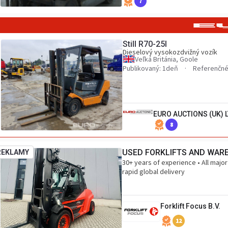
7
Still R70-25I
Dieselový vysokozdvižný vozík
Veľká Británia, Goole
Publikovaný: 1deň
Referenčné
EURO AUCTIONS (UK) 
8
USED FORKLIFTS AND WAR
REKLAMY
30+ years of experience • All major
rapid global delivery
Forklift Focus B.V.
12