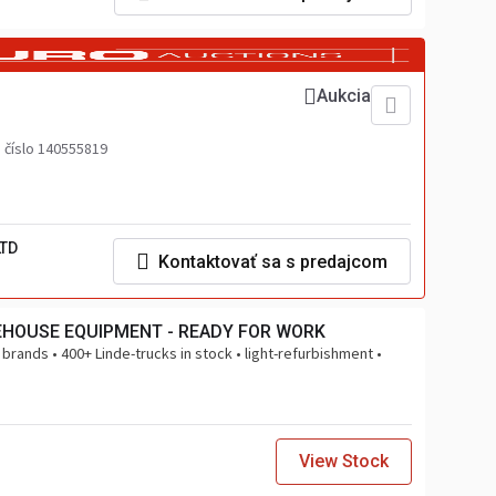
Aukcia
 číslo 140555819
LTD
Kontaktovať sa s predajcom
EHOUSE EQUIPMENT - READY FOR WORK
 brands • 400+ Linde-trucks in stock • light-refurbishment •
View Stock