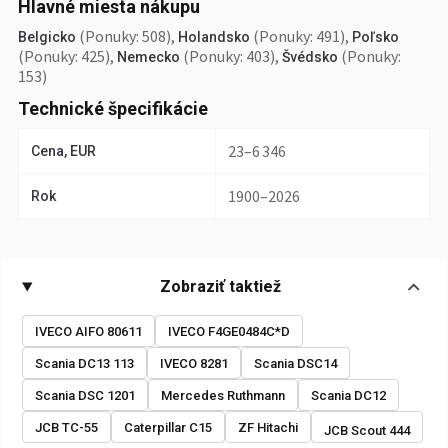
Hlavné miesta nákupu
(Ponuky: 508)
,
(Ponuky: 491)
,
Belgicko
Holandsko
Poľsko
(Ponuky: 425)
,
(Ponuky: 403)
,
(Ponuky:
Nemecko
Švédsko
153)
Technické špecifikácie
23–6 346
Cena, EUR
1900–2026
Rok
Zobraziť taktiež
IVECO AIFO 80611
IVECO F4GE0484C*D
Scania DC13 113
IVECO 8281
Scania DSC14
Scania DSC 1201
Mercedes Ruthmann
Scania DC12
JCB TC-55
Caterpillar C15
ZF Hitachi
JCB Scout 444