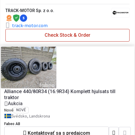
TRACK-MOTOR Sp. z o.o.
5
track-motor.com
Check Stock & Order
Alliance 440/80R34 (16.9R34) Komplett hjulsats till
traktor
Aukcia
Nové
NOVÉ
Švédsko, Landskrona
Fabeo AB
Kontaktovať sa s predajcom