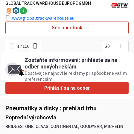
GLOBAL TRACK WAREHOUSE EUROPE GMBH
3
www.globaltrackwarehouse.eu
See our stock
20
1
/
116
Zostaňte informovaní: prihláste sa na
odber nových reklám
Dostávajte najnovšie reklamy prispôsobené vašim
preferenciám
Prihlásiť sa na odber
Pneumatiky a disky : prehľad trhu
Poprední výrobcovia
,
,
,
,
BRIDGESTONE
CLAAS
CONTINENTAL
GOODYEAR
MICHELIN