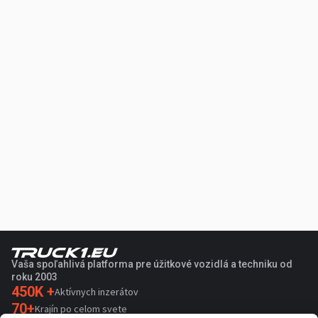
Vaša spoľahlivá platforma pre úžitkové vozidlá a techniku od
roku 2003
450K +
Aktívnych inzerátov
70+
Krajín po celom svete