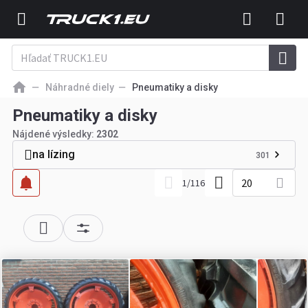
Náhradné diely
Pneumatiky a disky
Pneumatiky a disky
Nájdené výsledky:
2302
na lízing
301
20
1
/
116