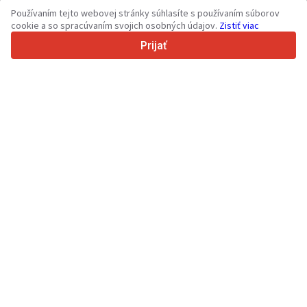
36
Podporovaných jazykov
Používaním tejto webovej stránky súhlasíte s používaním súborov
cookie a so spracúvaním svojich osobných údajov.
Zistiť viac
4.7/5
Trustpilot
Prijať
Pre predajcov
Propagačné služby
Ocenenie platených služieb
Podpora
Pre kupujúcich
Recenzie značiek
Výstavy
Lízing
Informácie
O lokalite Truck1