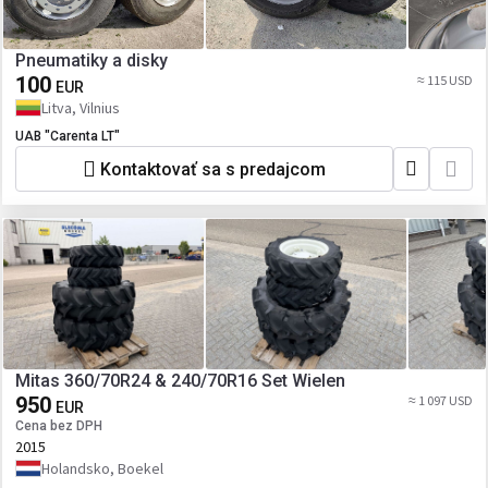
Pneumatiky a disky
100
≈ 115 USD
EUR
Litva, Vilnius
UAB "Carenta LT"
Kontaktovať sa s predajcom
Mitas 360/70R24 & 240/70R16 Set Wielen
950
≈ 1 097 USD
EUR
Cena bez DPH
2015
Holandsko, Boekel