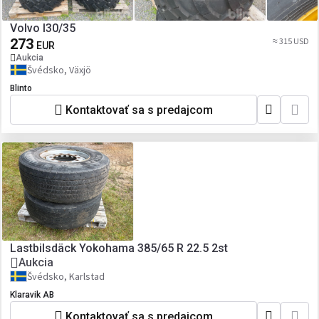
Volvo l30/35
273
≈ 315 USD
EUR
Aukcia
Švédsko, Växjö
Blinto
Kontaktovať sa s predajcom
Lastbilsdäck Yokohama 385/65 R 22.5 2st
Aukcia
Švédsko, Karlstad
Klaravik AB
Kontaktovať sa s predajcom