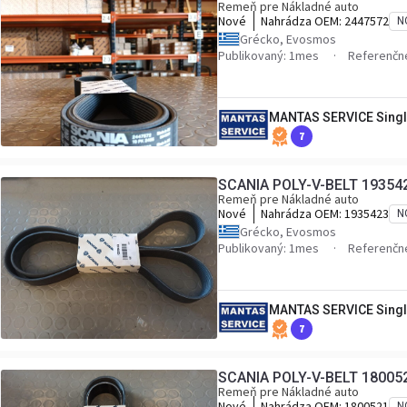
Remeň pre Nákladné auto
Nové
Nahrádza OEM:
2447572
N
Grécko, Evosmos
Publikovaný: 1mes
Referenčné
MANTAS SERVICE Singl
7
SCANIA POLY-V-BELT 19354
Remeň pre Nákladné auto
Nové
Nahrádza OEM:
1935423
N
Grécko, Evosmos
Publikovaný: 1mes
Referenčné
MANTAS SERVICE Singl
7
SCANIA POLY-V-BELT 18005
Remeň pre Nákladné auto
Nové
Nahrádza OEM:
1800521
N