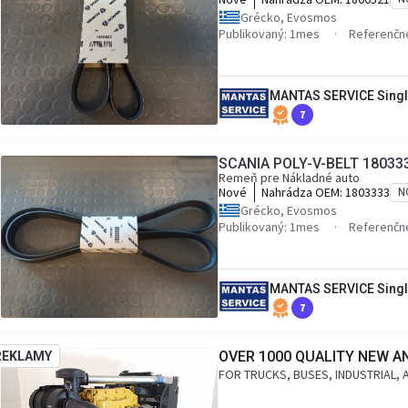
Grécko, Evosmos
Publikovaný: 1mes
Referenčné
MANTAS SERVICE Singl
7
SCANIA POLY-V-BELT 18033
Remeň pre Nákladné auto
Nové
Nahrádza OEM:
1803333
N
Grécko, Evosmos
Publikovaný: 1mes
Referenčné
MANTAS SERVICE Singl
7
OVER 1000 QUALITY NEW A
REKLAMY
FOR TRUCKS, BUSES, INDUSTRIAL, 