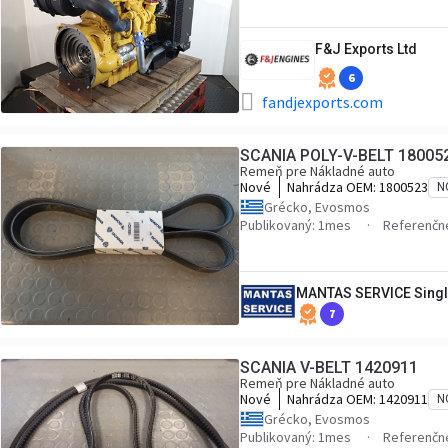
F&J Exports Ltd
6
fandjexports.com
SCANIA POLY-V-BELT 18005
Remeň pre Nákladné auto
Nové
Nahrádza OEM:
1800523
N
Grécko, Evosmos
Publikovaný: 1mes
Referenčné
MANTAS SERVICE Singl
7
SCANIA V-BELT 1420911
Remeň pre Nákladné auto
Nové
Nahrádza OEM:
1420911
N
Grécko, Evosmos
Publikovaný: 1mes
Referenčné