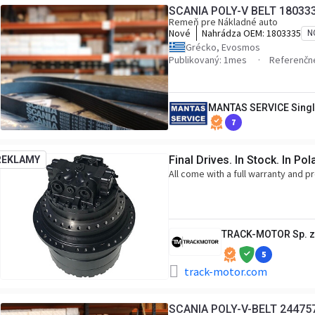
SCANIA POLY-V BELT 18033
Remeň pre Nákladné auto
Nové
Nahrádza OEM:
1803335
N
Grécko, Evosmos
Publikovaný: 1mes
Referenčné
MANTAS SERVICE Singl
7
Final Drives. In Stock. In Pol
REKLAMY
All come with a full warranty and 
TRACK-MOTOR Sp. z 
5
track-motor.com
SCANIA POLY-V-BELT 24475