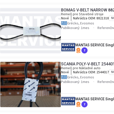
BOMAG V-BELT NARROW 88
Remeň pre Stavebné stroje
Nové
Nahrádza OEM:
8821318
N
Grécko, Evosmos
Publikovaný: 1mes
Referenčné
MANTAS SERVICE Singl
7
SCANIA POLY-V-BELT 25440
Remeň pre Nákladné auto
Nové
Nahrádza OEM:
2544017
N
Grécko, Evosmos
Publikovaný: 1mes
Referenčné
MANTAS SERVICE Singl
7