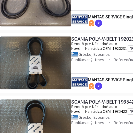
MANTAS SERVICE Singl
7
SCANIA POLY-V-BELT 19202
Remeň pre Nákladné auto
Nové
Nahrádza OEM:
1920231
N
Grécko, Evosmos
Publikovaný: 1mes
Referenčné
MANTAS SERVICE Singl
7
SCANIA POLY-V-BELT 19354
Remeň pre Nákladné auto
Nové
Nahrádza OEM:
1935422
N
Grécko, Evosmos
Publikovaný: 1mes
Referenčné