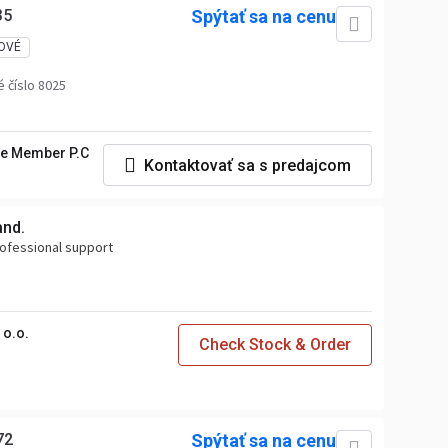
35
Spýtať sa na cenu
OVÉ
 číslo 8025
e Member P.C
Kontaktovať sa s predajcom
and.
professional support
o.o.
Check Stock & Order
72
Spýtať sa na cenu