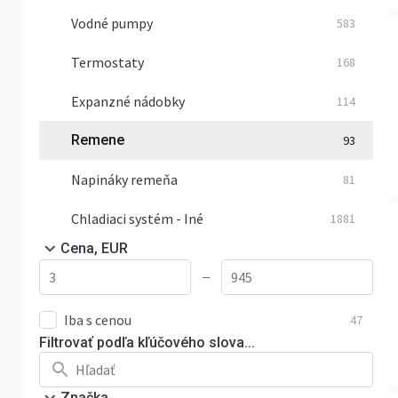
Vodné pumpy
583
Termostaty
168
Expanzné nádobky
114
Remene
93
Napináky remeňa
81
Chladiaci systém - Iné
1881
Cena, EUR
—
Iba s cenou
47
Filtrovať podľa kľúčového slova...
Značka