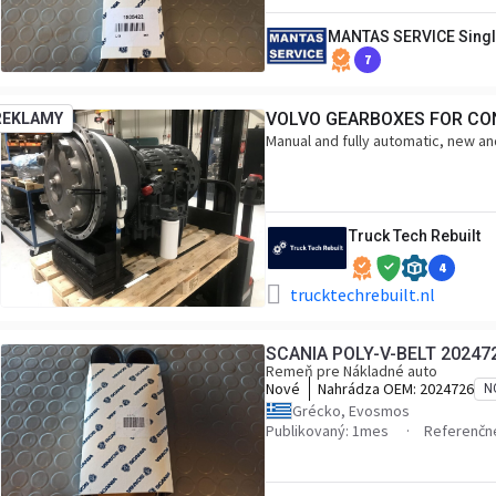
MANTAS SERVICE Singl
7
VOLVO GEARBOXES FOR CO
REKLAMY
Manual and fully automatic, new and
Truck Tech Rebuilt
4
trucktechrebuilt.nl
SCANIA POLY-V-BELT 20247
Remeň pre Nákladné auto
Nové
Nahrádza OEM:
2024726
N
Grécko, Evosmos
Publikovaný: 1mes
Referenčné