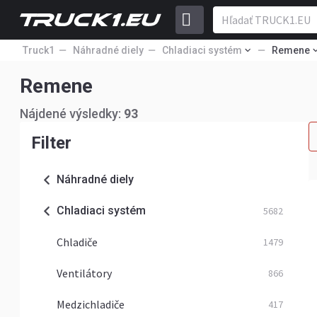
Truck1
Náhradné diely
Chladiaci systém
Remene
Remene
Nájdené výsledky:
93
Filter
Náhradné diely
Chladiaci systém
5682
Chladiče
1479
Ventilátory
866
Medzichladiče
417