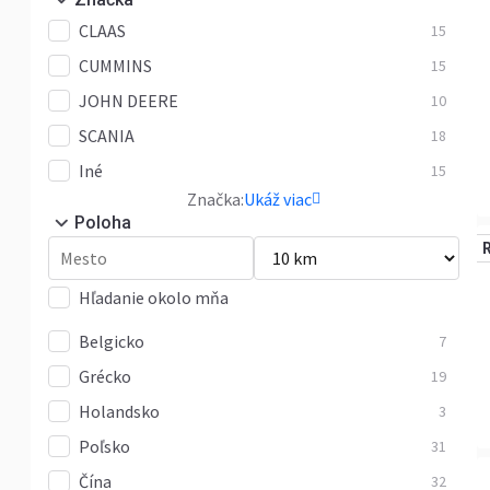
CLAAS
15
CUMMINS
15
JOHN DEERE
10
SCANIA
18
Iné
15
Značka:
Ukáž viac
Poloha
Hľadanie okolo mňa
Belgicko
7
Grécko
19
Holandsko
3
Poľsko
31
Čína
32