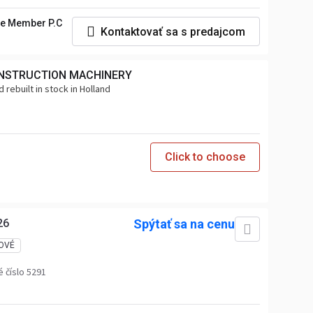
e Member P.C
Kontaktovať sa s predajcom
NSTRUCTION MACHINERY
 rebuilt in stock in Holland
Click to choose
26
Spýtať sa na cenu
OVÉ
 číslo 5291