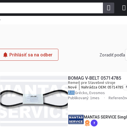
Zoradiť podľa
Prihlásiť sa na odber
BOMAG V-BELT 05714785
Remeň pre Stavebné stroje
Nové
Nahrádza OEM:
05714785
Grécko, Evosmos
Publikovaný: 1mes
Referenčné
MANTAS SERVICE Singl
7