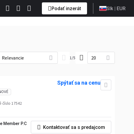
Podať inzerát
Slk
| EUR
Relevancie
20
1
/
5
Spýtať sa na cenu
NOVÉ
 číslo 17542
e Member P.C
Kontaktovať sa s predajcom