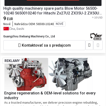
High quality machinery spare parts Blow Motor 56500-
10240 5650010240 for Hitachi Zx27U2 ZX35U-2 ZX50U-2
ZX27U-3F
9
≈ 10 USD
EUR
Nové
Nahrádza OEM:
56500-10240
NOVÉ
Čína, Dashi
Guangzhou Xiebang Machinery Co., Ltd
Kontaktovať sa s predajcom
REKLAMY
Engine regeneration & OEM-level solutions for every
industry
As a trusted manufacturer, we deliver precision engine rebuilding,