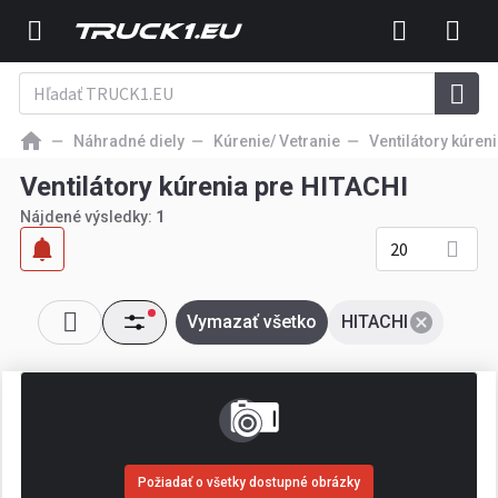
Náhradné diely
Kúrenie/ Vetranie
Ventilátory kúren
Ventilátory kúrenia pre HITACHI
Nájdené výsledky:
1
20
Vymazať všetko
HITACHI
Požiadať o všetky dostupné obrázky