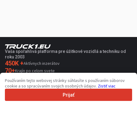
Vaša spoľahlivá platforma pre úžitkové vozidlá a techniku od
roku 2003
450K +
Aktívnych inzerátov
70+
Krajín po celom svete
36
Podporovaných jazykov
Používaním tejto webovej stránky súhlasíte s používaním súborov
cookie a so spracúvaním svojich osobných údajov.
Zistiť viac
4.7/5
Trustpilot
Prijať
Pre predajcov
Propagačné služby
Ocenenie platených služieb