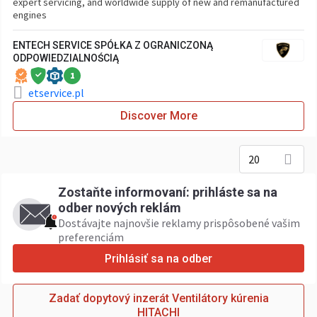
expert servicing, and worldwide supply of new and remanufactured
engines
ENTECH SERVICE SPÓŁKA Z OGRANICZONĄ
ODPOWIEDZIALNOŚCIĄ
1
etservice.pl
Discover More
20
Zostaňte informovaní: prihláste sa na
odber nových reklám
Dostávajte najnovšie reklamy prispôsobené vašim
preferenciám
Prihlásiť sa na odber
Zadať dopytový inzerát Ventilátory kúrenia
HITACHI