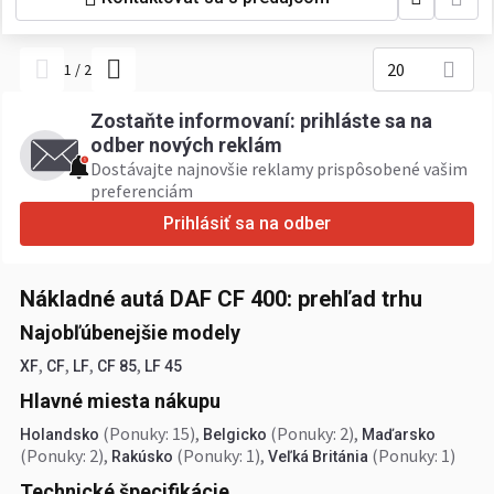
20
1
/
2
Zostaňte informovaní: prihláste sa na
odber nových reklám
Dostávajte najnovšie reklamy prispôsobené vašim
preferenciám
Prihlásiť sa na odber
Nákladné autá DAF CF 400: prehľad trhu
Najobľúbenejšie modely
,
,
,
,
XF
CF
LF
CF 85
LF 45
Hlavné miesta nákupu
(Ponuky: 15)
,
(Ponuky: 2)
,
Holandsko
Belgicko
Maďarsko
(Ponuky: 2)
,
(Ponuky: 1)
,
(Ponuky: 1)
Rakúsko
Veľká Británia
Technické špecifikácie