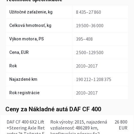
8 435–27 860
Užitočné zaťaženie, kg
19 500–36 000
Celková hmotnosť, kg
395–408
Výkon motora, PS
2 500–129 500
Cena, EUR
2010–2017
Rok
190 212–1 208 375
Najazdené km
2010–2017
Rok registrácie
Ceny za Nákladné autá DAF CF 400
DAF CF 400 6X2 Lift
rok výroby: 2015, najazdená
26 800
+Steering Axle Ret
vzdialenosť: 486289 km,
EUR
arder 2t Tailgate E
konfigurácia náprav: 6x2,