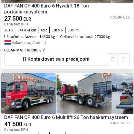
DAF FAN CF 400 Euro 6 Hyvalift 18 Ton
portaalarmsysteem
27 500
≈ 31 684 USD
EUR
Cena bez DPH
2016
541454 km
6x2
Euro 6
396 PS
Užitočné zaťaženie:
14300 kg
Celková hmotnosť:
27000 kg
Holandsko, Andelst
CLEAN MAT TRUCKS B.V.
Kontaktovať sa s predajcom
DAF FAN CF 400 Euro 6 Multilift 26 Ton haakarmsysteem
41 500
≈ 47 815 USD
EUR
Cena bez DPH