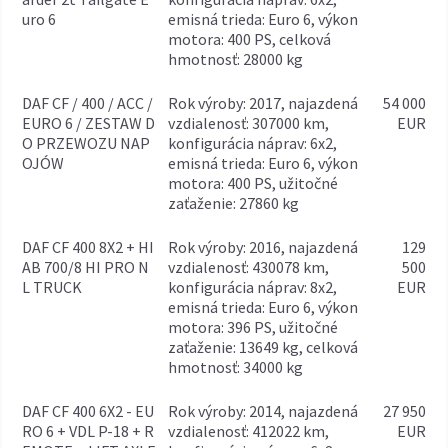
uro 6
emisná trieda: Euro 6, výkon
motora: 400 PS, celková
hmotnosť: 28000 kg
DAF CF / 400 / ACC /
rok výroby: 2017, najazdená
54 000
EURO 6 / ZESTAW D
vzdialenosť: 307000 km,
EUR
O PRZEWOZU NAP
konfigurácia náprav: 6x2,
OJÓW
emisná trieda: Euro 6, výkon
motora: 400 PS, užitočné
zaťaženie: 27860 kg
DAF CF 400 8X2 + HI
rok výroby: 2016, najazdená
129
AB 700/8 HI PRO N
vzdialenosť: 430078 km,
500
L TRUCK
konfigurácia náprav: 8x2,
EUR
emisná trieda: Euro 6, výkon
motora: 396 PS, užitočné
zaťaženie: 13649 kg, celková
hmotnosť: 34000 kg
DAF CF 400 6X2 - EU
rok výroby: 2014, najazdená
27 950
RO 6 + VDL P-18 + R
vzdialenosť: 412022 km,
EUR