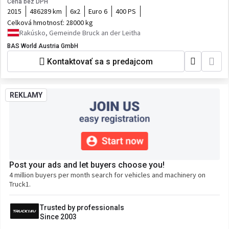
Cena bez DPH
2015
486289 km
6x2
Euro 6
400 PS
Celková hmotnosť:
28000 kg
Rakúsko, Gemeinde Bruck an der Leitha
BAS World Austria GmbH
Kontaktovať sa s predajcom
REKLAMY
Post your ads and let buyers choose you!
4 million buyers per month search for vehicles and machinery on
Truck1.
Trusted by professionals
Since 2003