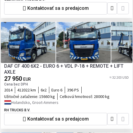
Kontaktovať sa s predajcom
DAF CF 400 6X2 - EURO 6 + VDL P-18 + REMOTE + LIFT
AXLE
27 950
≈ 32 203 USD
EUR
Cena bez DPH
2014
412022 km
6x2
Euro 6
396 PS
Užitočné zaťaženie:
15660 kg
Celková hmotnosť:
28000 kg
Holandsko, Groot-Ammers
RH TRUCKS B.V.
Kontaktovať sa s predajcom