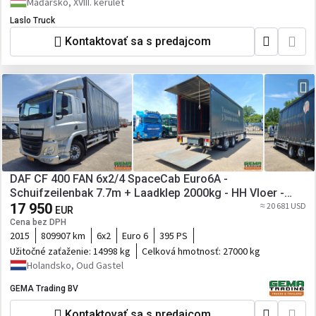
Maďarsko, XVIII. kerület
Laslo Truck
Kontaktovať sa s predajcom
DAF CF 400 FAN 6x2/4 SpaceCab Euro6A -
Schuifzeilenbak 7.7m + Laadklep 2000kg - HH Vloer -
AanhangerKoppeling
17 950
≈ 20 681 USD
EUR
Cena bez DPH
2015
809907 km
6x2
Euro 6
395 PS
Užitočné zaťaženie:
14998 kg
Celková hmotnosť:
27000 kg
Holandsko, Oud Gastel
GEMA Trading BV
Kontaktovať sa s predajcom