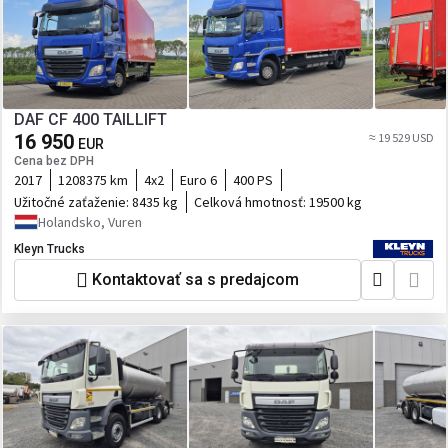
DAF CF 400 TAILLIFT
16 950
≈ 19 529 USD
EUR
Cena bez DPH
2017
1208375 km
4x2
Euro 6
400 PS
Užitočné zaťaženie:
8435 kg
Celková hmotnosť:
19500 kg
Holandsko, Vuren
Kleyn Trucks
Kontaktovať sa s predajcom