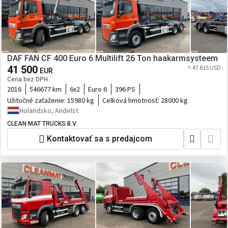
DAF FAN CF 400 Euro 6 Multilift 26 Ton haakarmsysteem
41 500
≈ 47 815 USD
EUR
Cena bez DPH
2016
546677 km
6x2
Euro 6
396 PS
Užitočné zaťaženie:
15980 kg
Celková hmotnosť:
28000 kg
Holandsko, Andelst
CLEAN MAT TRUCKS B.V.
Kontaktovať sa s predajcom