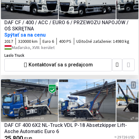
DAF CF / 400 / ACC / EURO 6 / PRZEWOZU NAPOJÓW /
OŚ SKRĘTNA
Spýtať sa na cenu
2017
320000 km
Euro 6
400 PS
Užitočné zaťaženie:
14980 kg
Maďarsko, XVIII. kerület
Laslo Truck
Kontaktovať sa s predajcom
DAF CF 400 6X2 NL-Truck VDL P-18 Absetzkipper Lift-
Asche Automatic Euro 6
25 800
≈ 29 726 USD
EUR