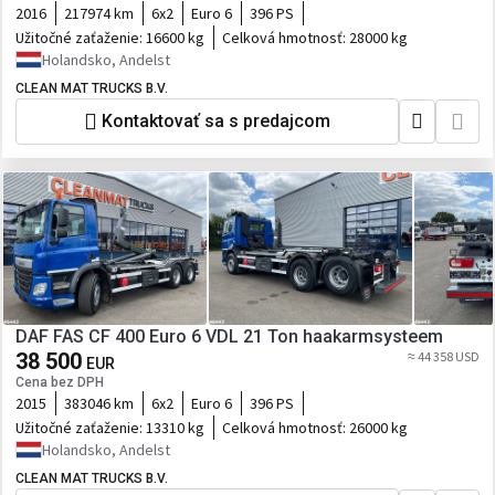
2016
217974 km
6x2
Euro 6
396 PS
Užitočné zaťaženie:
16600 kg
Celková hmotnosť:
28000 kg
Holandsko, Andelst
CLEAN MAT TRUCKS B.V.
Kontaktovať sa s predajcom
DAF FAS CF 400 Euro 6 VDL 21 Ton haakarmsysteem
38 500
≈ 44 358 USD
EUR
Cena bez DPH
2015
383046 km
6x2
Euro 6
396 PS
Užitočné zaťaženie:
13310 kg
Celková hmotnosť:
26000 kg
Holandsko, Andelst
CLEAN MAT TRUCKS B.V.