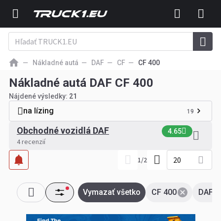
Nákladné autá
DAF
CF
CF 400
Nákladné autá DAF CF 400
Nájdené výsledky:
21
na lízing
19
Obchodné vozidlá DAF
4.65
4 recenzií
20
1
/
2
Vymazať všetko
CF 400
DAF