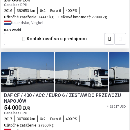
Cena bez DPH
2016
392653 km
6x2
Euro 6
400 PS
Užitočné zaťaženie:
14415 kg
Celková hmotnosť:
27000 kg
Holandsko, Veghel
BAS World
Kontaktovať sa s predajcom
DAF CF / 400 / ACC / EURO 6 / ZESTAW DO PRZEWOZU
NAPOJÓW
54 000
≈ 62 217 USD
EUR
Cena bez DPH
2017
307000 km
6x2
Euro 6
400 PS
Užitočné zaťaženie:
27860 kg