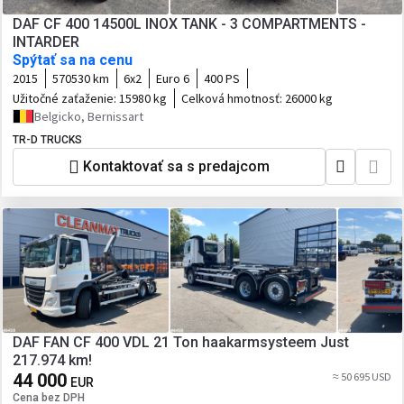
DAF CF 400 14500L INOX TANK - 3 COMPARTMENTS -
INTARDER
Spýtať sa na cenu
2015
570530 km
6x2
Euro 6
400 PS
Užitočné zaťaženie:
15980 kg
Celková hmotnosť:
26000 kg
Belgicko, Bernissart
TR-D TRUCKS
Kontaktovať sa s predajcom
DAF FAN CF 400 VDL 21 Ton haakarmsysteem Just
217.974 km!
44 000
≈ 50 695 USD
EUR
Cena bez DPH