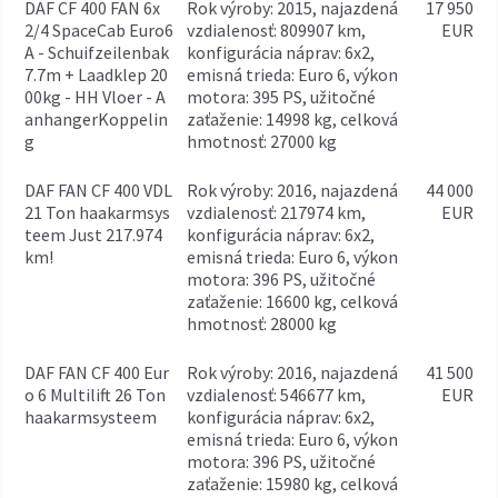
DAF CF 400 FAN 6x
rok výroby: 2015, najazdená
17 950
2/4 SpaceCab Euro6
vzdialenosť: 809907 km,
EUR
A - Schuifzeilenbak
konfigurácia náprav: 6x2,
7.7m + Laadklep 20
emisná trieda: Euro 6, výkon
00kg - HH Vloer - A
motora: 395 PS, užitočné
anhangerKoppelin
zaťaženie: 14998 kg, celková
g
hmotnosť: 27000 kg
DAF FAN CF 400 VDL
rok výroby: 2016, najazdená
44 000
21 Ton haakarmsys
vzdialenosť: 217974 km,
EUR
teem Just 217.974
konfigurácia náprav: 6x2,
km!
emisná trieda: Euro 6, výkon
motora: 396 PS, užitočné
zaťaženie: 16600 kg, celková
hmotnosť: 28000 kg
DAF FAN CF 400 Eur
rok výroby: 2016, najazdená
41 500
o 6 Multilift 26 Ton
vzdialenosť: 546677 km,
EUR
haakarmsysteem
konfigurácia náprav: 6x2,
emisná trieda: Euro 6, výkon
motora: 396 PS, užitočné
zaťaženie: 15980 kg, celková