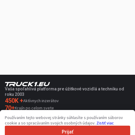
Vaša spoľahlivá platforma pre úžitkové vozidlá a techniku od
roku 2003
450K +
Aktívnych inzerátov
70+
Krajín po celom svete
36
Podporovaných jazykov
Používaním tejto webovej stránky súhlasíte s používaním súborov
cookie a so spracúvaním svojich osobných údajov.
Zistiť viac
4.7/5
Trustpilot
Prijať