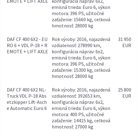
EMOTE + LIFT AXLE
konfigurácia náprav: 6x2,
emisná trieda: Euro 6, výkon
motora: 396 PS, užitočné
zaťaženie: 15660 kg, celková
hmotnosť: 28000 kg
DAF CF 400 6X2 - EU
rok výroby: 2016, najazdená
31 950
RO 6 + VDL P-18 + R
vzdialenosť: 278990 km,
EUR
EMOTE + LIFT AXLE
konfigurácia náprav: 6x2,
emisná trieda: Euro 6, výkon
motora: 396 PS, užitočné
zaťaženie: 15300 kg, celková
hmotnosť: 28000 kg
DAF CF 400 6X2 NL-
rok výroby: 2016, najazdená
25 800
Truck VDL P-18 Abs
vzdialenosť: 392653 km,
EUR
etzkipper Lift-Asch
konfigurácia náprav: 6x2,
e Automatic Euro 6
emisná trieda: Euro 6, výkon
motora: 400 PS, užitočné
zaťaženie: 14415 kg, celková
hmotnosť: 27000 kg