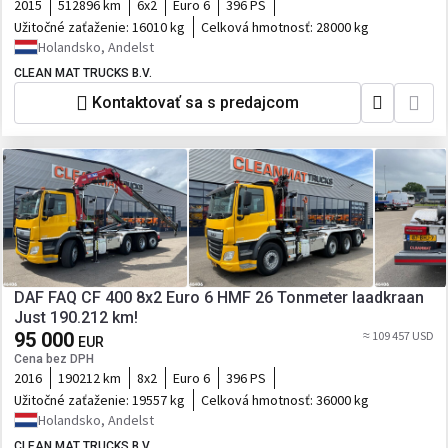
2015
512896 km
6x2
Euro 6
396 PS
Užitočné zaťaženie:
16010 kg
Celková hmotnosť:
28000 kg
Holandsko, Andelst
CLEAN MAT TRUCKS B.V.
Kontaktovať sa s predajcom
DAF FAQ CF 400 8x2 Euro 6 HMF 26 Tonmeter laadkraan
Just 190.212 km!
95 000
≈ 109 457 USD
EUR
Cena bez DPH
2016
190212 km
8x2
Euro 6
396 PS
Užitočné zaťaženie:
19557 kg
Celková hmotnosť:
36000 kg
Holandsko, Andelst
CLEAN MAT TRUCKS B.V.