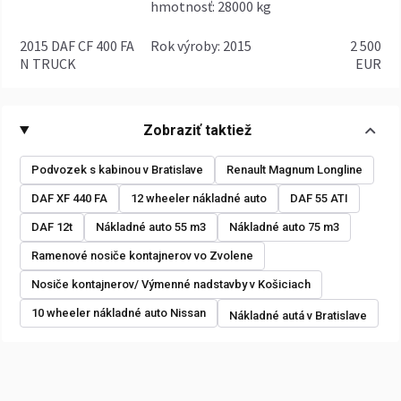
hmotnosť: 28000 kg
2015 DAF CF 400 FA
rok výroby: 2015
2 500
N TRUCK
EUR
Zobraziť taktiež
Podvozek s kabinou v Bratislave
Renault Magnum Longline
DAF XF 440 FA
12 wheeler nákladné auto
DAF 55 ATI
DAF 12t
Nákladné auto 55 m3
Nákladné auto 75 m3
Ramenové nosiče kontajnerov vo Zvolene
Nosiče kontajnerov/ Výmenné nadstavby v Košiciach
10 wheeler nákladné auto Nissan
Nákladné autá v Bratislave