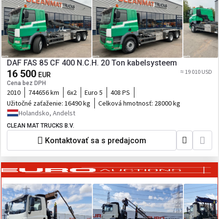
DAF FAS 85 CF 400 N.C.H. 20 Ton kabelsysteem
16 500
≈ 19 010 USD
EUR
Cena bez DPH
2010
744656 km
6x2
Euro 5
408 PS
Užitočné zaťaženie:
16490 kg
Celková hmotnosť:
28000 kg
Holandsko, Andelst
CLEAN MAT TRUCKS B.V.
Kontaktovať sa s predajcom