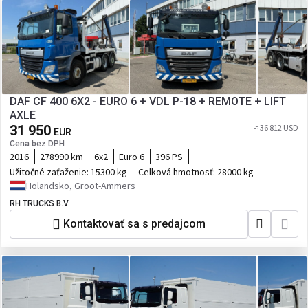
DAF CF 400 6X2 - EURO 6 + VDL P-18 + REMOTE + LIFT
AXLE
31 950
≈ 36 812 USD
EUR
Cena bez DPH
2016
278990 km
6x2
Euro 6
396 PS
Užitočné zaťaženie:
15300 kg
Celková hmotnosť:
28000 kg
Holandsko, Groot-Ammers
RH TRUCKS B.V.
Kontaktovať sa s predajcom