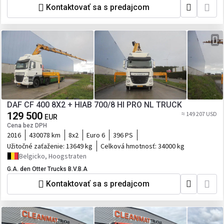
Kontaktovať sa s predajcom
DAF CF 400 8X2 + HIAB 700/8 HI PRO NL TRUCK
129 500
≈ 149 207 USD
EUR
Cena bez DPH
2016
430078 km
8x2
Euro 6
396 PS
Užitočné zaťaženie:
13649 kg
Celková hmotnosť:
34000 kg
Belgicko, Hoogstraten
G.A. den Otter Trucks B.V.B.A
Kontaktovať sa s predajcom