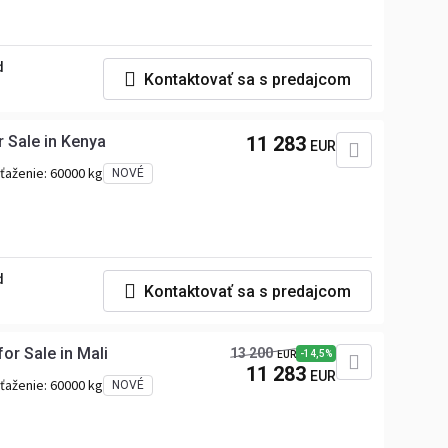
d
Kontaktovať sa s predajcom
r Sale in Kenya
11 283
EUR
aťaženie:
60000 kg
NOVÉ
d
Kontaktovať sa s predajcom
or Sale in Mali
13 200
-14,5%
EUR
11 283
EUR
aťaženie:
60000 kg
NOVÉ