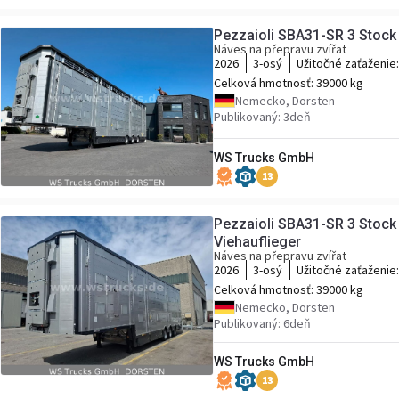
Pezzaioli SBA31-SR 3 Stock
Náves na přepravu zvířat
2026
3-osý
Užitočné zaťaženie
Celková hmotnosť:
39000 kg
Nemecko, Dorsten
Publikovaný: 3deň
WS Trucks GmbH
13
Pezzaioli SBA31-SR 3 Stock
Viehauflieger
Náves na přepravu zvířat
2026
3-osý
Užitočné zaťaženie
Celková hmotnosť:
39000 kg
Nemecko, Dorsten
Publikovaný: 6deň
WS Trucks GmbH
13