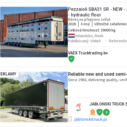
Pezzaioli SBA31 SR - NEW - 3+
- hydraulic floor
Náves na přepravu zvířat
2026
3-osý
Užitočné zaťaženie
Celková hmotnosť:
39000 kg
Holandsko, Reek
Publikovaný: 10deň
Referenčn
VAEX Trucktrading bv
Reliable new and used semi-t
REKLAMY
Since 1980, delivering quality, ver
JABŁOŃSKI TRUCK
2
jablonskitruck.pl