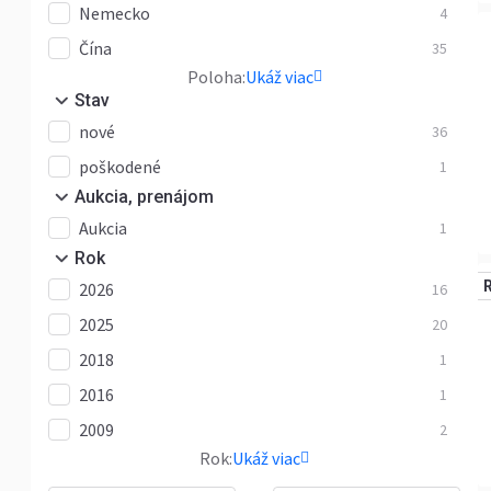
Nemecko
4
Čína
35
Poloha:
Ukáž viac
Stav
nové
36
poškodené
1
Aukcia, prenájom
Aukcia
1
Rok
2026
16
2025
20
2018
1
2016
1
2009
2
Rok:
Ukáž viac