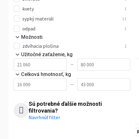
kvety
1
sypký materiál
11
odpad
1
Možnosti
zdvíhacia plošina
2
Užitočné zaťaženie, kg
—
Celková hmotnosť, kg
—
Sú potrebné ďalšie možnosti
filtrovania?
Navrhnúť filter