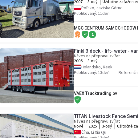
2007
3-osý
Užitočné zaťaženie
Poľsko, Łaziska Górne
Publikovaný: 11deň
MGC CENTRUM SAMOCHODOW 
2
Finkl 3 deck - lift- water - v
Náves na přepravu zvířat
2006
3-osý
Holandsko, Reek
Publikovaný: 13deň
Referenčn
VAEX Trucktrading bv
TITAN Livestock Fence Semi 
Náves na přepravu zvířat
Nové
2025
3-osý
Užitočné z
Čína, Li Xia Qu
Publikovaný: 13deň