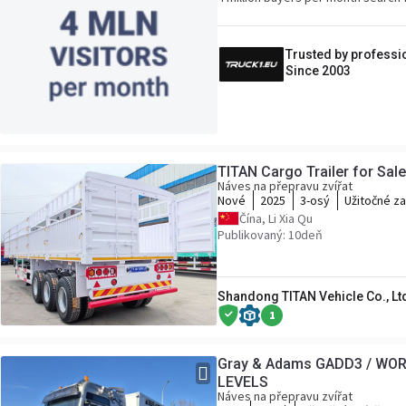
Trusted by professi
Since 2003
TITAN Cargo Trailer for Sale
Náves na přepravu zvířat
Nové
2025
3-osý
Užitočné z
Čína, Li Xia Qu
Publikovaný: 10deň
Shandong TITAN Vehicle Co., Lt
1
Gray & Adams GADD3 / WOR
LEVELS
Náves na přepravu zvířat