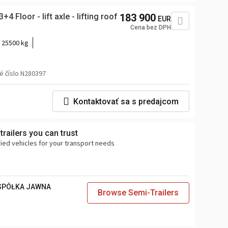
4 Floor - lift axle - lifting roof
183 900
EUR
Cena bez DPH
:
25500 kg
é číslo N280397
Kontaktovať sa s predajcom
railers you can trust
ified vehicles for your transport needs
 SPÓŁKA JAWNA
Browse Semi-Trailers