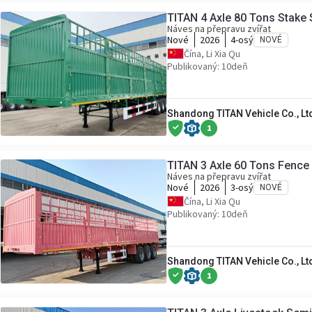
TITAN 4 Axle 80 Tons Stake S
Náves na přepravu zvířat
Nové
2026
4-osý
NOVÉ
Čína, Li Xia Qu
Publikovaný: 10deň
Shandong TITAN Vehicle Co., Lt
1
TITAN 3 Axle 60 Tons Fence 
Náves na přepravu zvířat
Nové
2026
3-osý
NOVÉ
Čína, Li Xia Qu
Publikovaný: 10deň
Shandong TITAN Vehicle Co., Lt
1