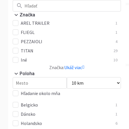
Značka
AREL TRAILER
1
FLIEGL
1
PEZZAIOLI
4
TITAN
29
Iné
10
Značka:
Ukáž viac
Poloha
Hľadanie okolo mňa
Belgicko
1
Dánsko
1
Holandsko
6