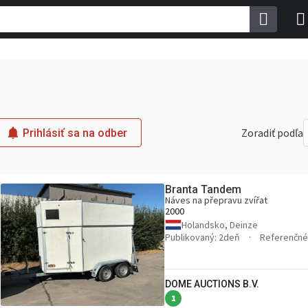
Zoradiť podľa
Prihlásiť sa na odber
Branta Tandem
Náves na přepravu zvířat
2000
Holandsko, Deinze
Publikovaný: 2deň
Referenčné 
DOME AUCTIONS B.V.
1