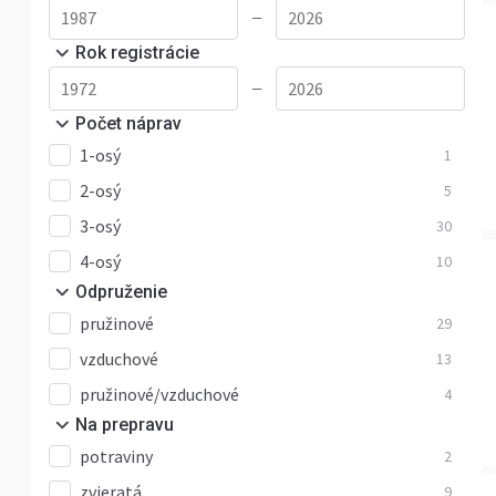
—
Rok registrácie
—
Počet náprav
1-osý
1
2-osý
5
3-osý
30
4-osý
10
Odpruženie
pružinové
29
vzduchové
13
pružinové/vzduchové
4
Na prepravu
potraviny
2
zvieratá
9