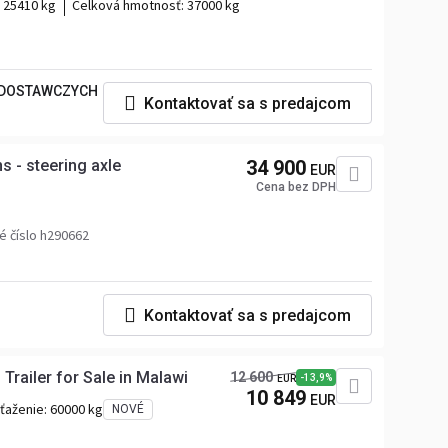
:
25410 kg
Celková hmotnosť:
37000 kg
DOSTAWCZYCH
Kontaktovať sa s predajcom
ans - steering axle
34 900
EUR
Cena bez DPH
é číslo h290662
Kontaktovať sa s predajcom
Trailer for Sale in Malawi
12 600
-13,9%
EUR
10 849
EUR
aťaženie:
60000 kg
NOVÉ