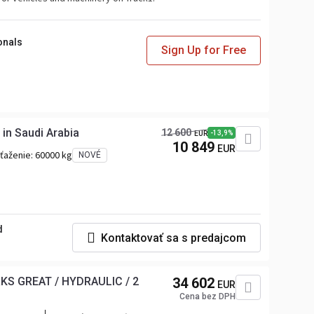
onals
Sign Up for Free
 in Saudi Arabia
12 600
-13,9%
EUR
10 849
EUR
aťaženie:
60000 kg
NOVÉ
d
Kontaktovať sa s predajcom
KS GREAT / HYDRAULIC / 2
34 602
EUR
Cena bez DPH