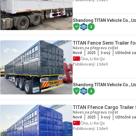
Shandong TITAN Vehicle Co., Lt
1
TITAN Fence Semi Trailer fo
Náves na přepravu zvířat
Nové
2025
3-osý
Užitočné z
Čína, Li Xia Qu
Publikovaný: 13deň
Shandong TITAN Vehicle Co., Lt
1
TITAN Ffence Cargo Trailer f
Náves na přepravu zvířat
Nové
2025
3-osý
Užitočné z
Čína, Li Xia Qu
Publikovaný: 13deň