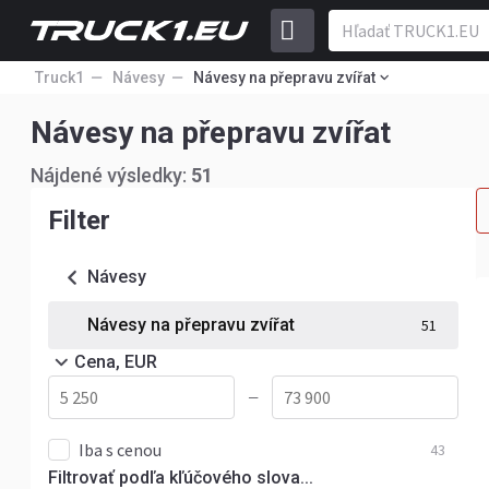
Truck1
Návesy
Návesy na přepravu zvířat
Návesy na přepravu zvířat
Nájdené výsledky:
51
Filter
Návesy
Návesy na přepravu zvířat
51
Cena, EUR
—
Iba s cenou
43
Filtrovať podľa kľúčového slova...