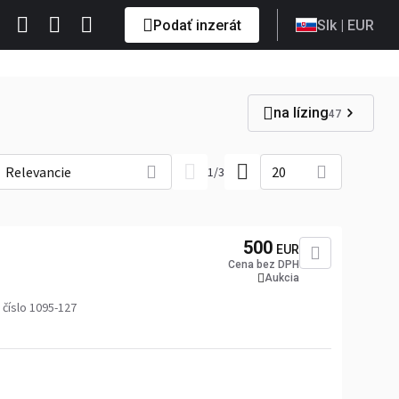
Podať inzerát
Slk
| EUR
na lízing
47
Relevancie
20
1
/
3
500
EUR
Cena bez DPH
Aukcia
číslo 1095-127