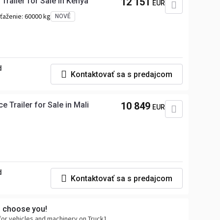
Trailer for Sale In Kenya
12 151
EUR
aťaženie:
60000 kg
NOVÉ
d
Kontaktovať sa s predajcom
 Trailer for Sale in Mali
10 849
EUR
d
Kontaktovať sa s predajcom
s choose you!
for vehicles and machinery on Truck1.