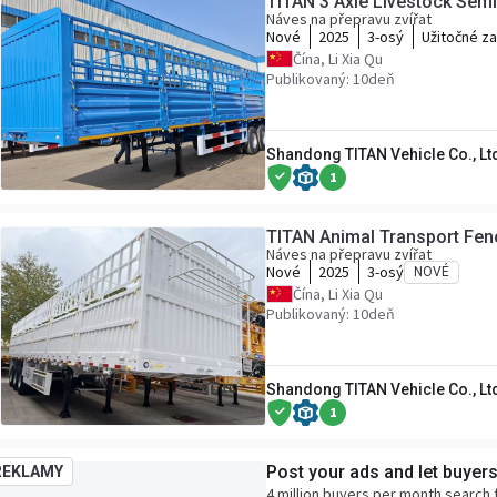
TITAN 3 Axle Livestock Semi 
Náves na přepravu zvířat
Nové
2025
3-osý
Užitočné z
Čína, Li Xia Qu
Publikovaný: 10deň
Shandong TITAN Vehicle Co., Lt
1
TITAN Animal Transport Fence
Náves na přepravu zvířat
Nové
2025
3-osý
NOVÉ
Čína, Li Xia Qu
Publikovaný: 10deň
Shandong TITAN Vehicle Co., Lt
1
Post your ads and let buyer
REKLAMY
4 million buyers per month search 