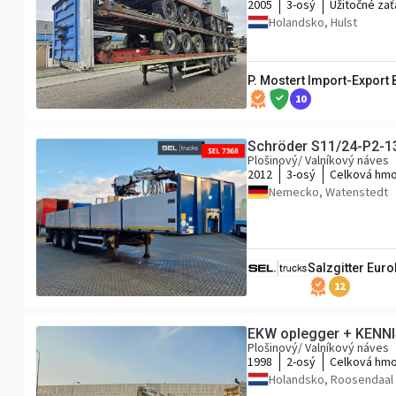
2005
3-osý
Užitočné zať
Holandsko, Hulst
P. Mostert Import-Export B
10
Schröder S11/24-P2-13
Plošinový/ Valníkový náves
2012
3-osý
Celková hmo
Nemecko, Watenstedt
Salzgitter Eur
12
EKW oplegger + KENNI
Plošinový/ Valníkový náves
1998
2-osý
Celková hmo
Holandsko, Roosendaal