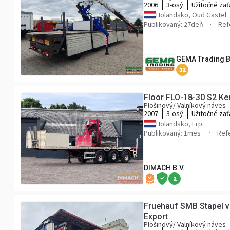
2006
3-osý
Užitočné zať
Holandsko, Oud Gastel
Publikovaný: 27deň
Ref
GEMA Trading 
12
Floor FLO-18-30 S2 Ken
Plošinový/ Valníkový náves
2007
3-osý
Užitočné zať
Holandsko, Erp
Publikovaný: 1mes
Ref
DIMACH B.V.
2
Fruehauf SMB Stapel v
Export
Plošinový/ Valníkový náves