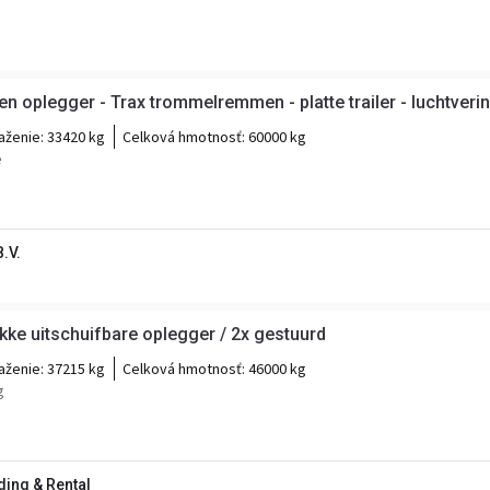
 oplegger - Trax trommelremmen - platte trailer - luchtverin
aženie:
33420 kg
Celková hmotnosť:
60000 kg
e
.V.
kke uitschuifbare oplegger / 2x gestuurd
aženie:
37215 kg
Celková hmotnosť:
46000 kg
g
ading & Rental