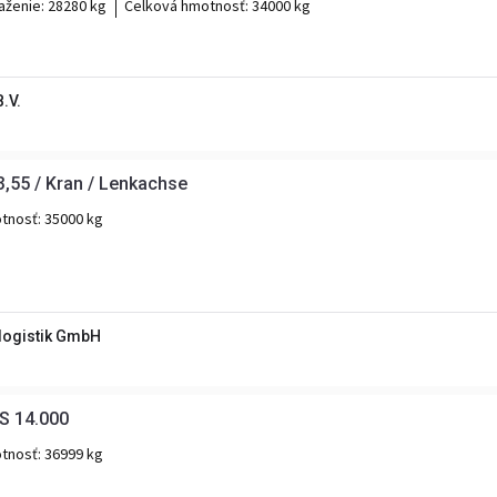
aženie:
28280 kg
Celková hmotnosť:
34000 kg
.V.
,55 / Kran / Lenkachse
tnosť:
35000 kg
ologistik GmbH
S 14.000
tnosť:
36999 kg