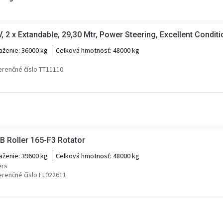
 x Extandable, 29,30 Mtr, Power Steering, Excellent Conditio
aženie:
36000 kg
Celková hmotnosť:
48000 kg
n
erenčné číslo TT11110
B Roller 165-F3 Rotator
aženie:
39600 kg
Celková hmotnosť:
48000 kg
ers
erenčné číslo FL022611