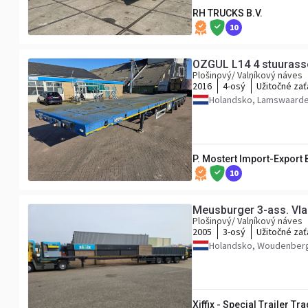
RH TRUCKS B.V.
10
OZGUL L14 4 stuurassen
Plošinový/ Valníkový náves
2016
4-osý
Užitočné zať
Holandsko, Lamswaard
P. Mostert Import-Export B
10
Meusburger 3-ass. Vla
Plošinový/ Valníkový náves
2005
3-osý
Užitočné zať
Holandsko, Woudenber
Xiffix - Special Trailer Tr