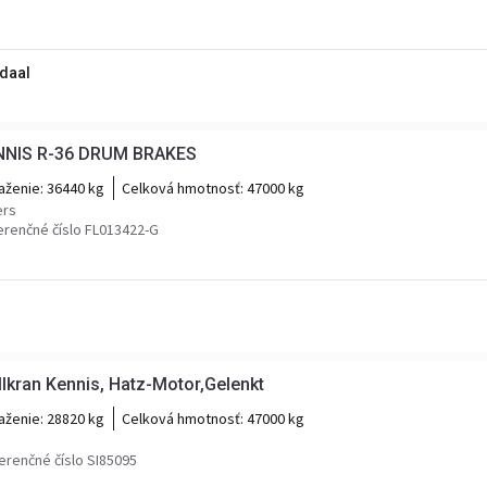
daal
ENNIS R-36 DRUM BRAKES
aženie:
36440 kg
Celková hmotnosť:
47000 kg
ers
erenčné číslo FL013422-G
lkran Kennis, Hatz-Motor,Gelenkt
aženie:
28820 kg
Celková hmotnosť:
47000 kg
erenčné číslo SI85095