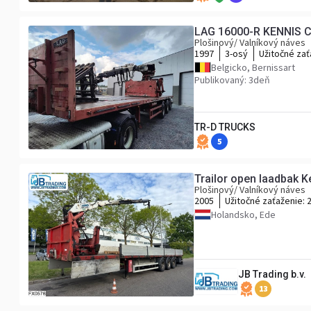
LAG 16000-R KENNIS 
Plošinový/ Valníkový náves
1997
3-osý
Užitočné zať
Belgicko, Bernissart
Publikovaný: 3deň
TR-D TRUCKS
5
Trailor open laadbak 
Plošinový/ Valníkový náves
2005
Užitočné zaťaženie:
Holandsko, Ede
JB Trading b.v.
13