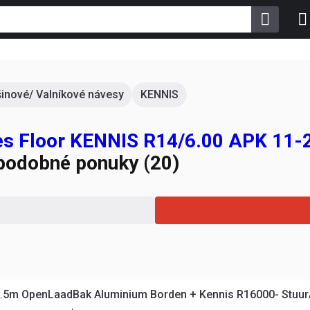
šinové/ Valníkové návesy
KENNIS
ves Floor KENNIS R14/6.00 APK 11
e podobné ponuky (20)
Kennis TPD.348.C-B 11.5m OpenLaadBak Aluminiu