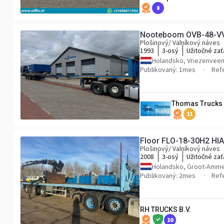
8
Nooteboom OVB-48-VV, 2
Plošinový/ Valníkový náves
1993
3-osý
Užitočné zať
Holandsko, Vriezenvee
Publikovaný: 1mes
Ref
Thomas Trucks
11
Floor FLO-18-30H2 HIA
Plošinový/ Valníkový náves
2008
3-osý
Užitočné zať
Holandsko, Groot-Amm
Publikovaný: 2mes
Ref
RH TRUCKS B.V.
10