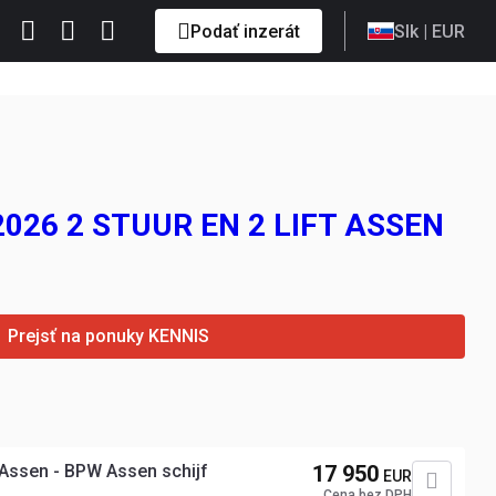
Podať inzerát
Slk
| EUR
-2026 2 STUUR EN 2 LIFT ASSEN
Prejsť na ponuky KENNIS
m Borden + Kennis R16000- StuurAssen - BPW Assen schijf
17 950
EUR
Cena bez DPH