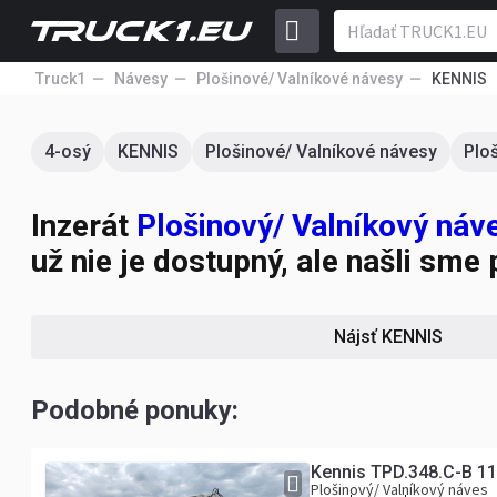
Truck1
Návesy
Plošinové/ Valníkové návesy
KENNIS
4-osý
KENNIS
Plošinové/ Valníkové návesy
Plo
Inzerát
Plošinový/ Valníkový ná
už nie je dostupný, ale našli sm
Nájsť KENNIS
Podobné ponuky:
Plošinový/ Valníkový náves