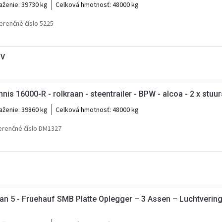
aženie:
39730 kg
Celková hmotnosť:
48000 kg
erenčné číslo 5225
BV
nis 16000-R - rolkraan - steentrailer - BPW - alcoa - 2 x stuu
aženie:
39860 kg
Celková hmotnosť:
48000 kg
erenčné číslo DM1327
an 5 - Fruehauf SMB Platte Oplegger – 3 Assen – Luchtverin