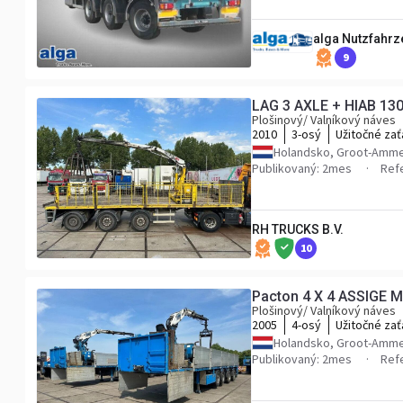
alga Nutzfahr
9
LAG 3 AXLE + HIAB 13
Plošinový/ Valníkový náves
2010
3-osý
Užitočné zať
Holandsko, Groot-Amm
Publikovaný: 2mes
Ref
RH TRUCKS B.V.
10
Pacton 4 X 4 ASSIGE 
Plošinový/ Valníkový náves
2005
4-osý
Užitočné zať
Holandsko, Groot-Amm
Publikovaný: 2mes
Ref