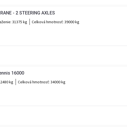
CRANE - 2 STEERING AXLES
aženie:
31375 kg
Celková hmotnosť:
39000 kg
Kennis 16000
22480 kg
Celková hmotnosť:
34000 kg