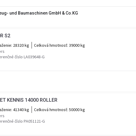
zeug- und Baumaschinen GmbH & Co.KG
0R S2
aženie:
28320 kg
Celková hmotnosť:
39000 kg
ers
erenčné číslo LA039648-G
MET KENNIS 14000 ROLLER
aženie:
41340 kg
Celková hmotnosť:
50000 kg
ers
erenčné číslo PA051121-G