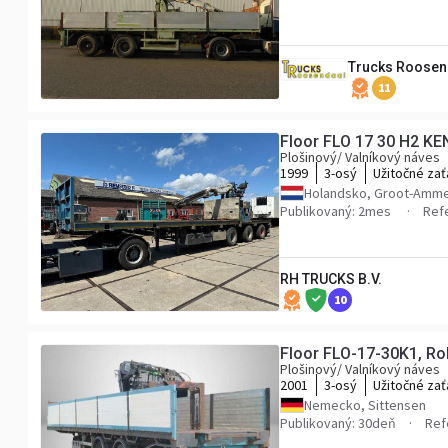
Trucks Roosen
11
Floor FLO 17 30 H2 K
Plošinový/ Valníkový náves
1999
3-osý
Užitočné zať
Holandsko, Groot-Amm
Publikovaný: 2mes
Ref
RH TRUCKS B.V.
10
Floor FLO-17-30K1, Rol
Plošinový/ Valníkový náves
2001
3-osý
Užitočné zať
Nemecko, Sittensen
Publikovaný: 30deň
Ref