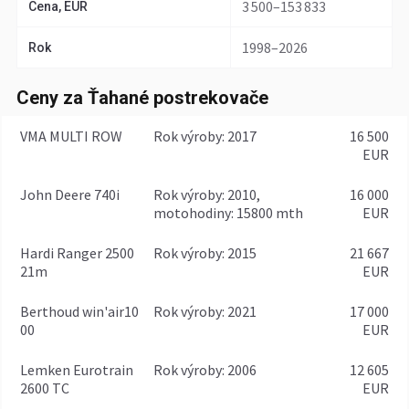
3 500–153 833
Cena, EUR
1998–2026
Rok
Ceny za Ťahané postrekovače
VMA MULTI ROW
rok výroby: 2017
16 500
EUR
John Deere 740i
rok výroby: 2010,
16 000
motohodiny: 15800 mth
EUR
Hardi Ranger 2500
rok výroby: 2015
21 667
21m
EUR
Berthoud win'air10
rok výroby: 2021
17 000
00
EUR
Lemken Eurotrain
rok výroby: 2006
12 605
2600 TC
EUR