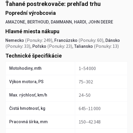
Ťahané postrekovače: prehľad trhu
Poprední výrobcovia
,
,
,
,
AMAZONE
BERTHOUD
DAMMANN
HARDI
JOHN DEERE
Hlavné miesta nákupu
(Ponuky: 249)
,
(Ponuky: 60)
,
Nemecko
Francúzsko
Dánsko
(Ponuky: 33)
,
(Ponuky: 23)
,
(Ponuky: 13)
Poľsko
Taliansko
Technické špecifikácie
1–54 000
Motohodiny, mth
75–302
Výkon motora, PS
24–50
Max. rýchlosť, km/h
645–11 000
Čistá hmotnosť, kg
150–42 348
Pracovná šírka, mm