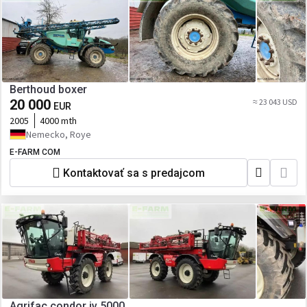
Berthoud boxer
20 000
≈ 23 043 USD
EUR
2005
4000 mth
Nemecko, Roye
E-FARM COM
Kontaktovať sa s predajcom
Agrifac condor iv 5000