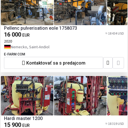
Pellenc pulverisation eole 1758073
16 000
≈ 18 434 USD
EUR
2020
Nemecko, Saint-Andiol
E-FARM COM
Kontaktovať sa s predajcom
Hardi master 1200
15 900
≈ 18 319 USD
EUR