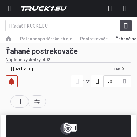
Poľnohospodárske stroje
Postrekovače
Ťahané po
Ťahané postrekovače
Nájdené výsledky:
402
na lízing
168
20
1
/
21