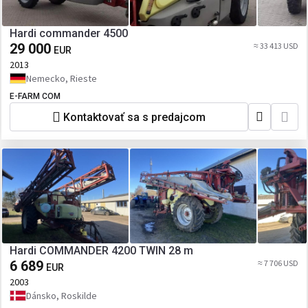
Hardi commander 4500
29 000
≈ 33 413 USD
EUR
2013
Nemecko, Rieste
E-FARM COM
Kontaktovať sa s predajcom
Hardi COMMANDER 4200 TWIN 28 m
6 689
≈ 7 706 USD
EUR
2003
Dánsko, Roskilde