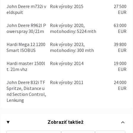
John Deere m732i v
rok výroby: 2015
27 500
eldspuit
EUR
John Deere R962I P
rok výroby: 2020,
63 000
owerspray 30/21m
motohodiny: 5224 mth
EUR
Hardi Mega 12 1200
rok výroby: 2023,
39 800
Smart ISOBUS
motohodiny: 300 mth
EUR
Hardi master 1500l
rok výroby: 2014
19 000
t. 21m vhz
EUR
John Deere 832i TF
rok výroby: 2011
24 000
Spritze, Distance u
EUR
nd Section Control,
Lenkung
Zobraziť taktiež