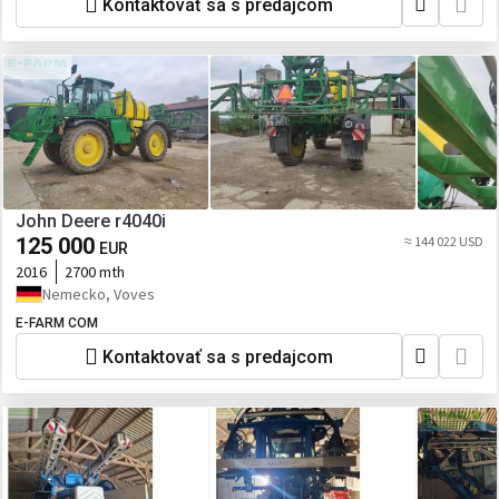
Kontaktovať sa s predajcom
John Deere r4040i
125 000
≈ 144 022 USD
EUR
2016
2700 mth
Nemecko, Voves
E-FARM COM
Kontaktovať sa s predajcom