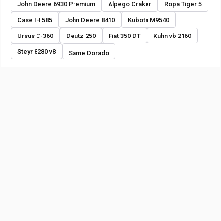
John Deere 6930 Premium
Alpego Craker
Ropa Tiger 5
Case IH 585
John Deere 8410
Kubota M9540
Ursus C-360
Deutz 250
Fiat 350 DT
Kuhn vb 2160
Steyr 8280 v8
Same Dorado