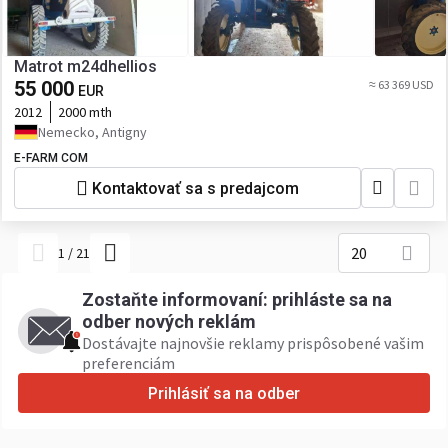
Matrot m24dhellios
55 000
≈ 63 369 USD
EUR
2012
2000 mth
Nemecko, Antigny
E-FARM COM
Kontaktovať sa s predajcom
20
1
/
21
Zostaňte informovaní: prihláste sa na
odber nových reklám
Dostávajte najnovšie reklamy prispôsobené vašim
preferenciám
Prihlásiť sa na odber