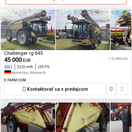
Challenger rg 645
45 000
≈ 51 848 USD
EUR
2012
5225 mth
155 PS
Nemecko, Werneck
E-FARM COM
Kontaktovať sa s predajcom