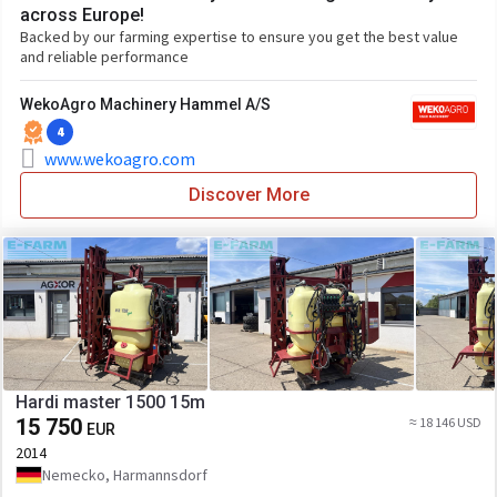
across Europe!
Backed by our farming expertise to ensure you get the best value
and reliable performance
WekoAgro Machinery Hammel A/S
4
www.wekoagro.com
Discover More
Hardi master 1500 15m
15 750
≈ 18 146 USD
EUR
2014
Nemecko, Harmannsdorf