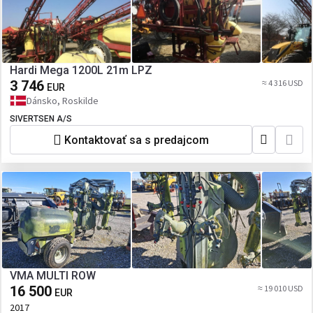
Hardi Mega 1200L 21m LPZ
3 746
≈ 4 316 USD
EUR
Dánsko, Roskilde
SIVERTSEN A/S
Kontaktovať sa s predajcom
VMA MULTI ROW
16 500
≈ 19 010 USD
EUR
2017