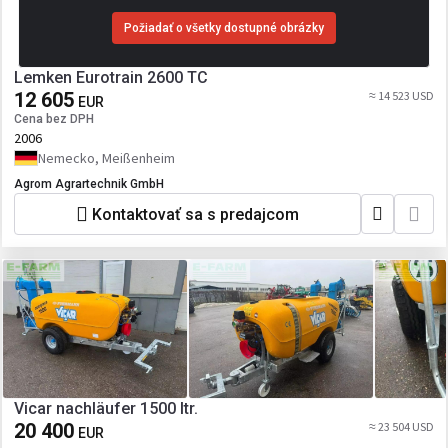
Požiadať o všetky dostupné obrázky
Lemken Eurotrain 2600 TC
12 605
≈ 14 523 USD
EUR
Cena bez DPH
2006
Nemecko, Meißenheim
Agrom Agrartechnik GmbH
Kontaktovať sa s predajcom
Vicar nachläufer 1500 ltr.
20 400
≈ 23 504 USD
EUR