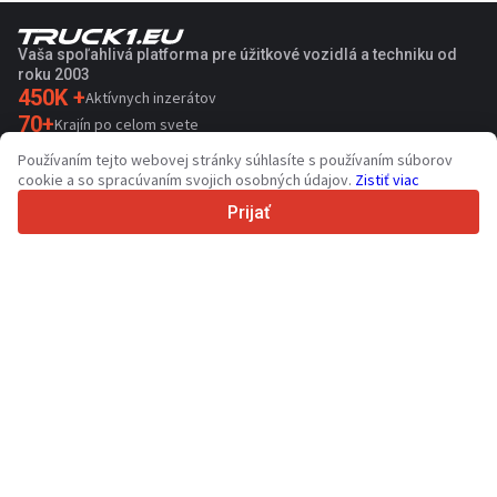
Vaša spoľahlivá platforma pre úžitkové vozidlá a techniku od
roku 2003
450K +
Aktívnych inzerátov
70+
Krajín po celom svete
36
Podporovaných jazykov
Používaním tejto webovej stránky súhlasíte s používaním súborov
cookie a so spracúvaním svojich osobných údajov.
Zistiť viac
4.7/5
Trustpilot
Prijať
Pre predajcov
Propagačné služby
Ocenenie platených služieb
Podpora
Pre kupujúcich
Recenzie značiek
Výstavy