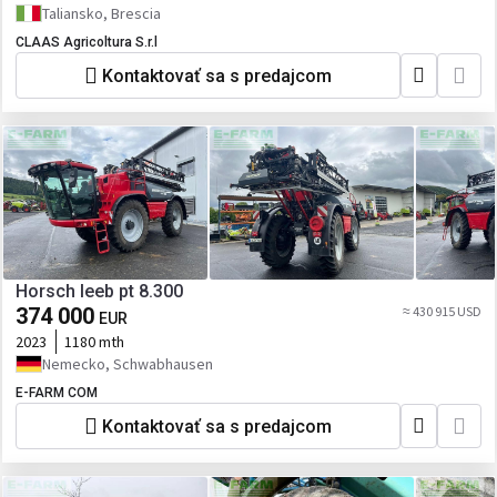
Taliansko, Brescia
CLAAS Agricoltura S.r.l
Kontaktovať sa s predajcom
Horsch leeb pt 8.300
374 000
≈ 430 915 USD
EUR
2023
1180 mth
Nemecko, Schwabhausen
E-FARM COM
Kontaktovať sa s predajcom