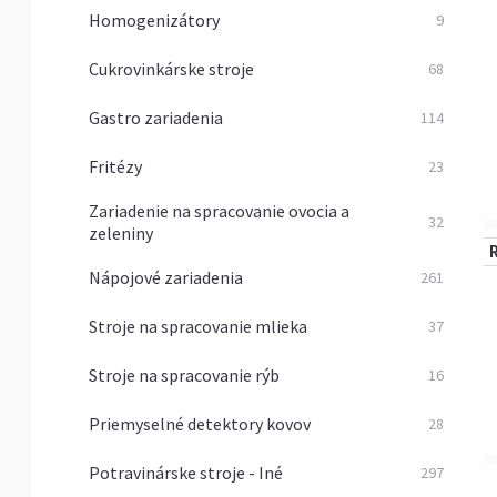
Homogenizátory
9
Cukrovinkárske stroje
68
Gastro zariadenia
114
Fritézy
23
Zariadenie na spracovanie ovocia a
32
zeleniny
Nápojové zariadenia
261
Stroje na spracovanie mlieka
37
Stroje na spracovanie rýb
16
Priemyselné detektory kovov
28
Potravinárske stroje - Iné
297