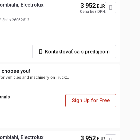
ombiahi, Electrolux
3 952
EUR
Cena bez DPH
 číslo 26052613
Kontaktovať sa s predajcom
s choose you!
for vehicles and machinery on Truck1.
onals
Sign Up for Free
ombiahi, Electrolux
3 952
EUR