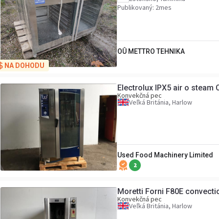
Publikovaný: 2mes
OÛ METTRO TEHNIKA
NA DOHODU
Electrolux IPX5 air o steam
Konvekčná pec
Veľká Británia, Harlow
Used Food Machinery Limited
2
Moretti Forni F80E convecti
Konvekčná pec
Veľká Británia, Harlow