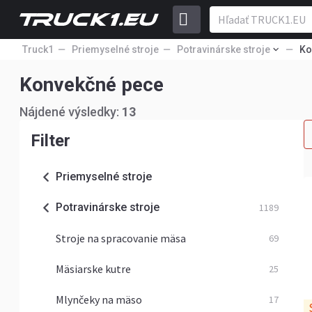
Truck1
Priemyselné stroje
Potravinárske stroje
Ko
Konvekčné pece
Nájdené výsledky:
13
Filter
Priemyselné stroje
Potravinárske stroje
1189
Stroje na spracovanie mäsa
69
Mäsiarske kutre
25
Mlynčeky na mäso
17