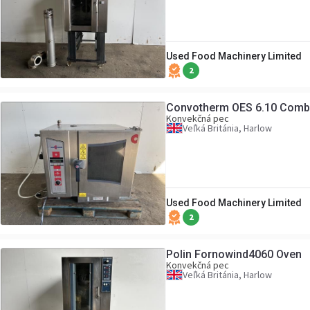
Used Food Machinery Limited
2
Convotherm OES 6.10 Comb
Konvekčná pec
Veľká Británia, Harlow
Used Food Machinery Limited
2
Polin Fornowind4060 Oven
Konvekčná pec
Veľká Británia, Harlow