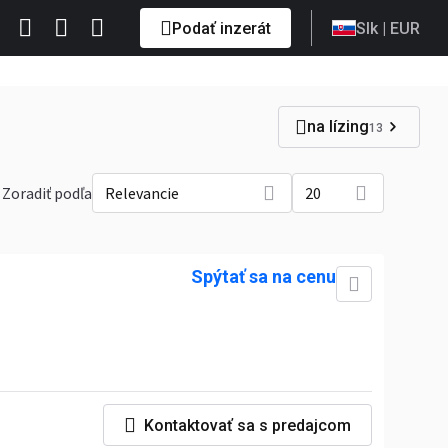
Podať inzerát
Slk
| EUR
na lízing
13
Zoradiť podľa
Relevancie
20
Spýtať sa na cenu
Kontaktovať sa s predajcom