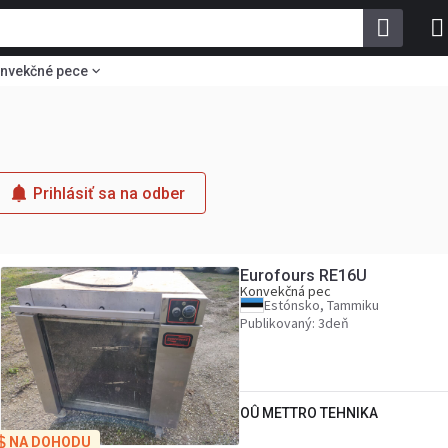
nvekčné pece
Prihlásiť sa na odber
Eurofours RE16U
Konvekčná pec
Estónsko, Tammiku
Publikovaný: 3deň
OÛ METTRO TEHNIKA
NA DOHODU