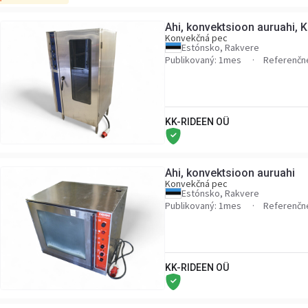
Ahi, konvektsioon auruahi,
Konvekčná pec
Estónsko, Rakvere
Publikovaný: 1mes
Referenčné
KK-RIDEEN OÜ
Ahi, konvektsioon auruahi
Konvekčná pec
Estónsko, Rakvere
Publikovaný: 1mes
Referenčné
KK-RIDEEN OÜ