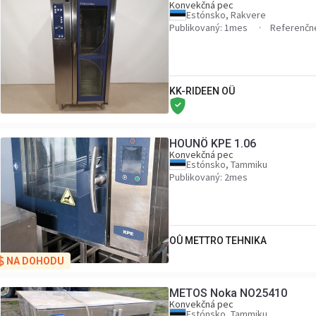
Konvekčná pec
Estónsko, Rakvere
Publikovaný: 1mes
Referenčné
KK-RIDEEN OÜ
HOUNÖ KPE 1.06
Konvekčná pec
Estónsko, Tammiku
Publikovaný: 2mes
OÛ METTRO TEHNIKA
NA DOHODU
METOS Noka NO25410
Konvekčná pec
Estónsko, Tammiku