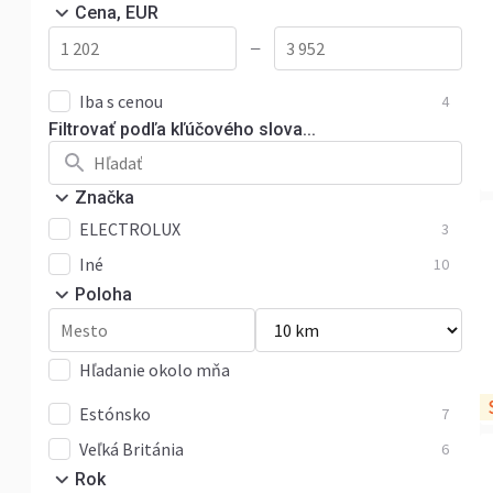
Cena, EUR
—
Iba s cenou
4
Filtrovať podľa kľúčového slova...
Značka
ELECTROLUX
3
Iné
10
Poloha
Hľadanie okolo mňa
Estónsko
7
Veľká Británia
6
Rok