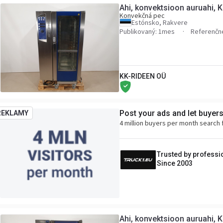
Ahi, konvektsioon auruahi, K
Konvekčná pec
Estónsko, Rakvere
Publikovaný: 1mes
Referenčné
KK-RIDEEN OÜ
Post your ads and let buyer
REKLAMY
4 million buyers per month search 
Trusted by professi
Since 2003
Ahi, konvektsioon auruahi, K