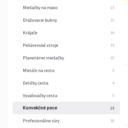
Miešačky na mäso
13
Dražovacie bubny
21
Krájače
36
Pekárenské stroje
39
Planetárne miešačky
25
Miesiče na cesto
9
Deličky cesta
4
Vyvaľovačky cesta
5
Konvekčné pece
13
Profesionálne rúry
28