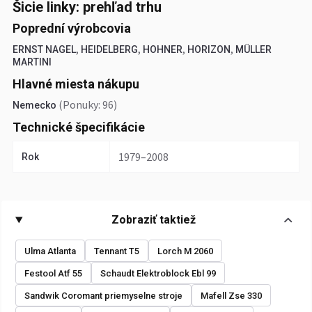
Šicie linky: prehľad trhu
Poprední výrobcovia
,
,
,
,
ERNST NAGEL
HEIDELBERG
HOHNER
HORIZON
MÜLLER
MARTINI
Hlavné miesta nákupu
(Ponuky: 96)
Nemecko
Technické špecifikácie
1979–2008
Rok
Zobraziť taktiež
Ulma Atlanta
Tennant T5
Lorch M 2060
Festool Atf 55
Schaudt Elektroblock Ebl 99
Sandwik Coromant priemyselne stroje
Mafell Zse 330