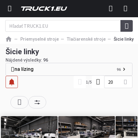
Priemyselné stroje
Tlačiarenské stroje
Šicie linky
Šicie linky
Nájdené výsledky:
96
na lízing
96
20
1
/
5