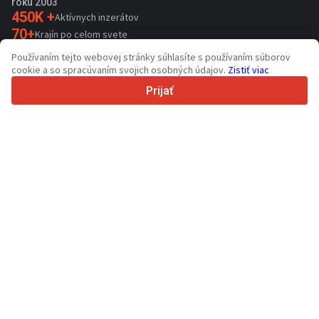
roku 2003
450K +
Aktívnych inzerátov
70+
Krajín po celom svete
36
Podporovaných jazykov
Používaním tejto webovej stránky súhlasíte s používaním súborov
cookie a so spracúvaním svojich osobných údajov.
Zistiť viac
4.7/5
Trustpilot
Prijať
Pre predajcov
Propagačné služby
Ocenenie platených služieb
Podpora
Pre kupujúcich
Recenzie značiek
Výstavy
Lízing