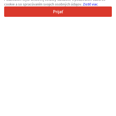
cookie a so spracúvaním svojich osobných údajov.
Zistiť viac
4.7/5
Trustpilot
Prijať
Pre predajcov
Propagačné služby
Ocenenie platených služieb
Podpora
Pre kupujúcich
Recenzie značiek
Výstavy
Lízing
Informácie
O lokalite Truck1
Blog