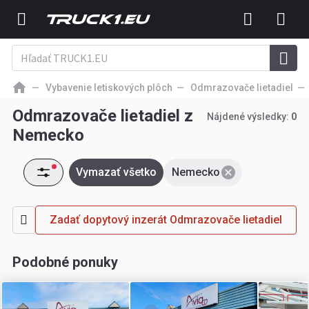
Vybavenie letiskových plôch
Odmrazovače lietadiel
Odmrazovače lietadiel z
Nájdené výsledky:
0
Nemecko
Vymazať všetko
Nemecko
Zadať dopytový inzerát Odmrazovače lietadiel
Podobné ponuky