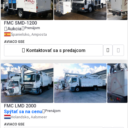
FMC SMD-1200
Aukcia
Prenájom
Španielsko, Amposta
AVIACO GSE
Kontaktovať sa s predajcom
FMC LMD 2000
Spýtať sa na cenu
Prenájom
Holandsko, Aalsmeer
AVIACO GSE