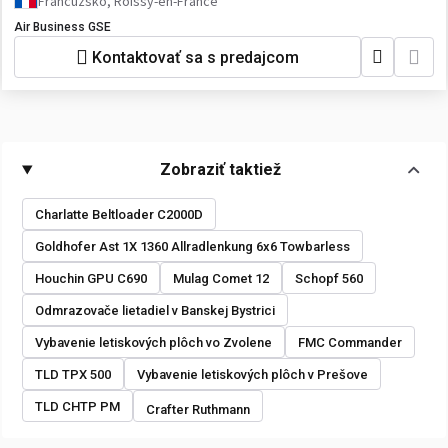
Francúzsko, Roissy-en-France
Air Business GSE
Kontaktovať sa s predajcom
Zobraziť taktiež
Charlatte Beltloader C2000D
Goldhofer Ast 1X 1360 Allradlenkung 6x6 Towbarless
Houchin GPU C690
Mulag Comet 12
Schopf 560
Odmrazovače lietadiel v Banskej Bystrici
Vybavenie letiskových plôch vo Zvolene
FMC Commander
TLD TPX 500
Vybavenie letiskových plôch v Prešove
TLD CHTP PM
Crafter Ruthmann