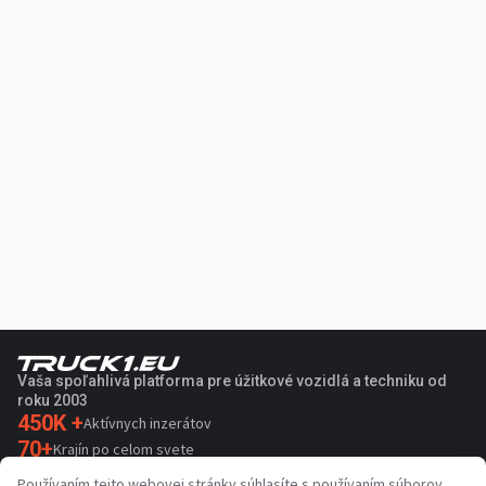
Vaša spoľahlivá platforma pre úžitkové vozidlá a techniku od
roku 2003
450K +
Aktívnych inzerátov
70+
Krajín po celom svete
36
Podporovaných jazykov
Používaním tejto webovej stránky súhlasíte s používaním súborov