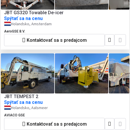
JBT GS320 Towable De-icer
Spýtať sa na cenu
Holandsko, Amsterdam
AeroGSE B.V.
Kontaktovať sa s predajcom
JBT TEMPEST 2
Spýtať sa na cenu
Holandsko, Aalsmeer
AVIACO GSE
Kontaktovať sa s predajcom