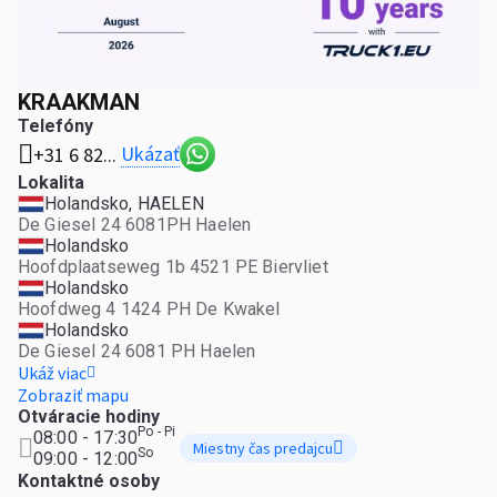
KRAAKMAN
Telefóny
Ukázať
+31 6 82...
Lokalita
Holandsko, HAELEN
De Giesel 24 6081PH Haelen
Holandsko
Hoofdplaatseweg 1b 4521 PE Biervliet
Holandsko
Hoofdweg 4 1424 PH De Kwakel
Holandsko
De Giesel 24 6081 PH Haelen
Ukáž viac
Zobraziť mapu
Otváracie hodiny
Po - Pi
08:00 - 17:30
Miestny čas predajcu
So
09:00 - 12:00
Kontaktné osoby