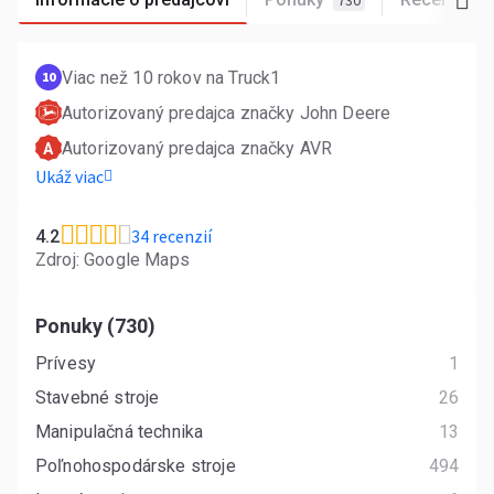
730
3
Viac než 10 rokov na Truck1
10
Autorizovaný predajca značky John Deere
Autorizovaný predajca značky AVR
A
Ukáž viac
34 recenzií
4.2
Zdroj: Google Maps
Ponuky (730)
Prívesy
1
Stavebné stroje
26
Manipulačná technika
13
Poľnohospodárske stroje
494