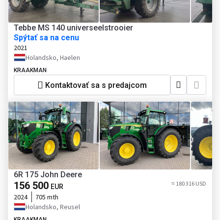
Tebbe MS 140 universeelstrooier
Spýtať sa na cenu
2021
Holandsko, Haelen
KRAAKMAN
Kontaktovať sa s predajcom
6R 175 John Deere
156 500
≈ 180 316 USD
EUR
2024
705 mth
Holandsko, Reusel
KRAAKMAN