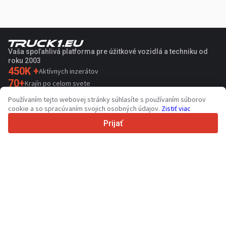
Vaša spoľahlivá platforma pre úžitkové vozidlá a techniku od
roku 2003
450K +
Aktívnych inzerátov
70+
Krajín po celom svete
36
Podporovaných jazykov
Používaním tejto webovej stránky súhlasíte s používaním súborov
cookie a so spracúvaním svojich osobných údajov.
Zistiť viac
4.7/5
Trustpilot
Prijať
Pre predajcov
Propagačné služby
Ocenenie platených služieb
Podpora
Pre kupujúcich