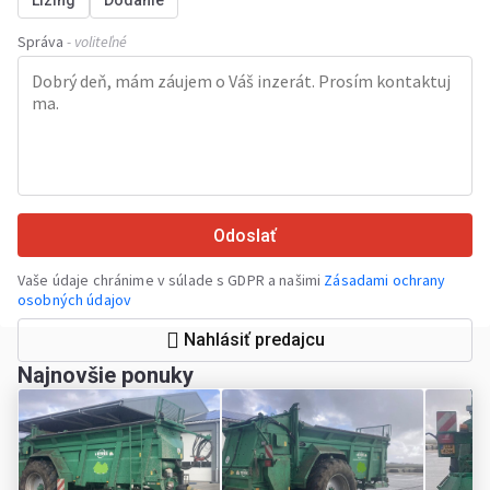
Lízing
Dodanie
Správa
- voliteľné
Odoslať
Vaše údaje chránime v súlade s GDPR a našimi
Zásadami ochrany
osobných údajov
Nahlásiť predajcu
Najnovšie ponuky